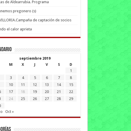
tas de Aldearrubia. Programa
enemos pregonero (s)
 VILLORIA.Campaña de captación de socios
do el calor aprieta
ndario
septiembre 2019
M
X
J
V
S
D
1
3
4
5
6
7
8
10
11
12
13
14
15
6
17
18
19
20
21
22
3
24
25
26
27
28
29
0
go
Oct »
gorías