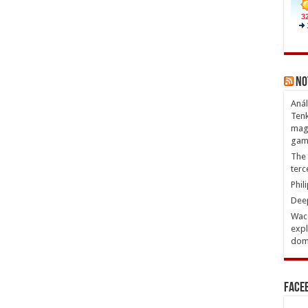
No
Anál
Tenk
magn
gam
The 
terc
Phil
Deep
Waco
expl
domi
Face