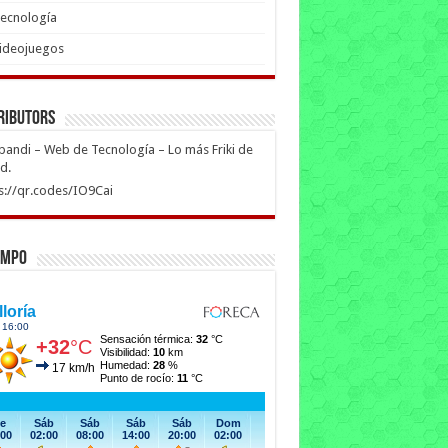
ecnología
ideojuegos
ributors
ipandi – Web de Tecnología – Lo más Friki de
ed.
s://qr.codes/IO9Cai
empo