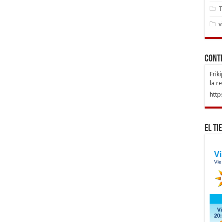
T
v
Cont
Frik
la r
http
El Ti