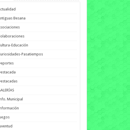
ctualidad
ntiguas Besana
sociaciones
olaboraciones
ultura-Educación
uriosidades-Pasatiempos
Deportes
Destacada
Destacadas
GALERÍAS
nfo. Municipal
nformación
Juegos
uventud