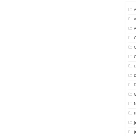
A
A
A
C
C
C
I
I
J