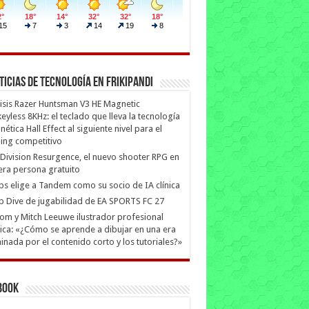
ticias de Tecnología en Frikipandi
isis Razer Huntsman V3 HE Magnetic
eyless 8KHz: el teclado que lleva la tecnología
ética Hall Effect al siguiente nivel para el
ing competitivo
Division Resurgence, el nuevo shooter RPG en
era persona gratuito
ips elige a Tandem como su socio de IA clínica
 Dive de jugabilidad de EA SPORTS FC 27
m y Mitch Leeuwe ilustrador profesional
ica: «¿Cómo se aprende a dibujar en una era
nada por el contenido corto y los tutoriales?»
book