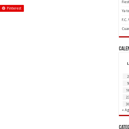
Fies
Pinterest
Ya t
F.C.
Cuan
Cale
L
2
9
1
2
3
« A
Cate