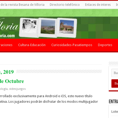
de la revista Besana de Villoria
Directorio telefónico
Enlaces de interes
I
raciones
Cultura-Educación
Curiosidades-Pasatiempos
Deportes
, 2019
 de Octubre
ología
,
videojuegos
arrollado exclusivamente para Android e iOS, este nuevo título
Entr
initiva. Los jugadores podrán disfrutar de los modos multijugador
Lote