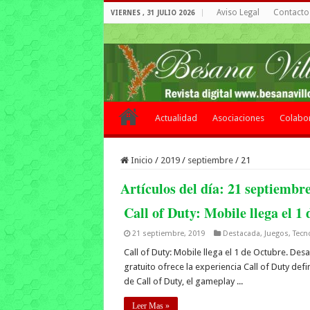
Aviso Legal
Contacto 
VIERNES , 31 JULIO 2026
Actualidad
Asociaciones
Colabo
Inicio
/
2019
/
septiembre
/
21
Artículos del día:
21 septiembre
Call of Duty: Mobile llega el 1
21 septiembre, 2019
Destacada
,
Juegos
,
Tecn
Call of Duty: Mobile llega el 1 de Octubre. Des
gratuito ofrece la experiencia Call of Duty def
de Call of Duty, el gameplay ...
Leer Mas »