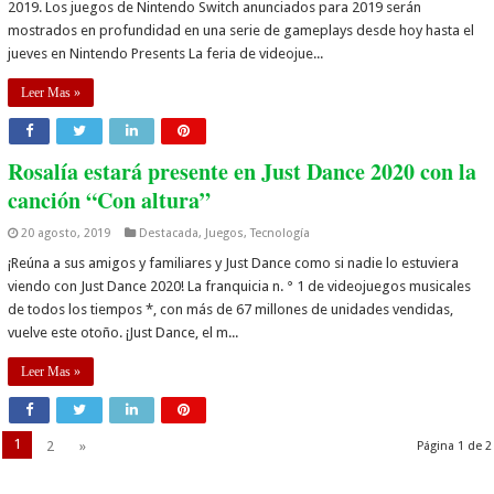
2019. Los juegos de Nintendo Switch anunciados para 2019 serán
mostrados en profundidad en una serie de gameplays desde hoy hasta el
jueves en Nintendo Presents La feria de videojue...
Leer Mas »
Rosalía estará presente en Just Dance 2020 con la
canción “Con altura”
20 agosto, 2019
Destacada
,
Juegos
,
Tecnología
¡Reúna a sus amigos y familiares y Just Dance como si nadie lo estuviera
viendo con Just Dance 2020! La franquicia n. ° 1 de videojuegos musicales
de todos los tiempos *, con más de 67 millones de unidades vendidas,
vuelve este otoño. ¡Just Dance, el m...
Leer Mas »
1
2
»
Página 1 de 2