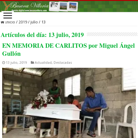
Inicio
/
2019
/
julio
/
13
Artículos del día:
13 julio, 2019
EN MEMORIA DE CARLITOS por Miguel Ángel
Gullón
13 julio, 2019
Actualidad
,
Destacadas