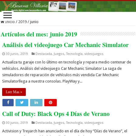
Inicio
/
2019
/
junio
Artículos del mes:
junio 2019
Análisis del videojuego Car Mechanic Simulator
30 junio, 2019
Destacada
,
Juegos
,
Tecnología
,
videojuegos
Actualiza tu garaje con lo último en tecnología y repara medio centenar de
vehículos. Análisis del videojuego Car Mechanic Simulator La saga de
simuladores de reparación de vehículos más vendida Car Mechanic
Simulatorllega a nuestra consolas. PlayWay y...
Leer Mas »
Call of Duty: Black Ops 4 Días de Verano
30 junio, 2019
Destacada
,
Juegos
,
Tecnología
,
videojuegos
Activision y Treyarch han anunciado en el día de hoy “Días de Verano”, el