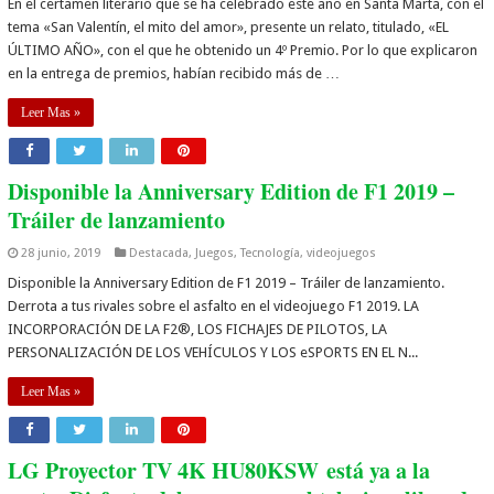
En el certamen literario que se ha celebrado este año en Santa Marta, con el
tema «San Valentín, el mito del amor», presente un relato, titulado, «EL
ÚLTIMO AÑO», con el que he obtenido un 4º Premio. Por lo que explicaron
en la entrega de premios, habían recibido más de …
Leer Mas »
Disponible la Anniversary Edition de F1 2019 –
Tráiler de lanzamiento
28 junio, 2019
Destacada
,
Juegos
,
Tecnología
,
videojuegos
Disponible la Anniversary Edition de F1 2019 – Tráiler de lanzamiento.
Derrota a tus rivales sobre el asfalto en el videojuego F1 2019. LA
INCORPORACIÓN DE LA F2®, LOS FICHAJES DE PILOTOS, LA
PERSONALIZACIÓN DE LOS VEHÍCULOS Y LOS eSPORTS EN EL N...
Leer Mas »
LG Proyector TV 4K HU80KSW está ya a la