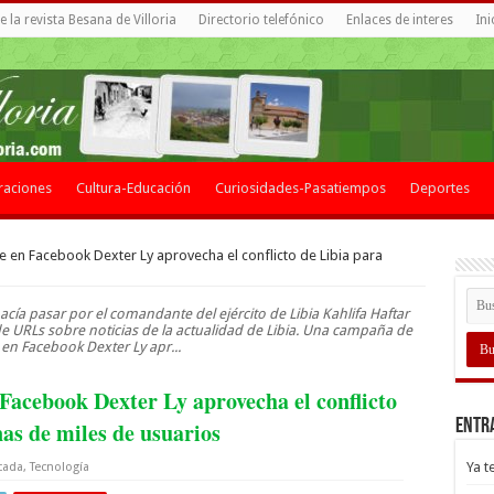
 la revista Besana de Villoria
Directorio telefónico
Enlaces de interes
Ini
raciones
Cultura-Educación
Curiosidades-Pasatiempos
Deportes
en Facebook Dexter Ly aprovecha el conflicto de Libia para
acía pasar por el comandante del ejército de Libia Kahlifa Haftar
de URLs sobre noticias de la actualidad de Libia. Una campaña de
en Facebook Dexter Ly apr...
acebook Dexter Ly aprovecha el conflicto
Entr
nas de miles de usuarios
Ya t
cada
,
Tecnología