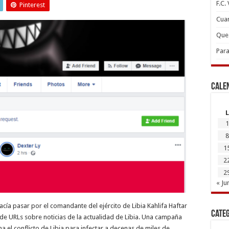
F.C.
Pinterest
Cuan
Que 
Para
Cale
L
1
8
1
2
2
« Ju
acía pasar por el comandante del ejército de Libia Kahlifa Haftar
Cate
 de URLs sobre noticias de la actualidad de Libia. Una campaña
el conflicto de Libia para infectar a decenas de miles de