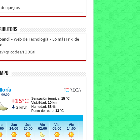
ideojuegos
ributors
ipandi – Web de Tecnología – Lo más Friki de
ed.
s://qr.codes/IO9Cai
empo