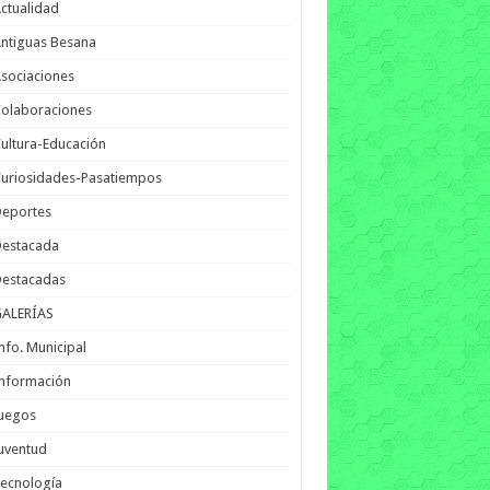
ctualidad
ntiguas Besana
sociaciones
olaboraciones
ultura-Educación
uriosidades-Pasatiempos
Deportes
Destacada
Destacadas
GALERÍAS
nfo. Municipal
nformación
Juegos
uventud
ecnología