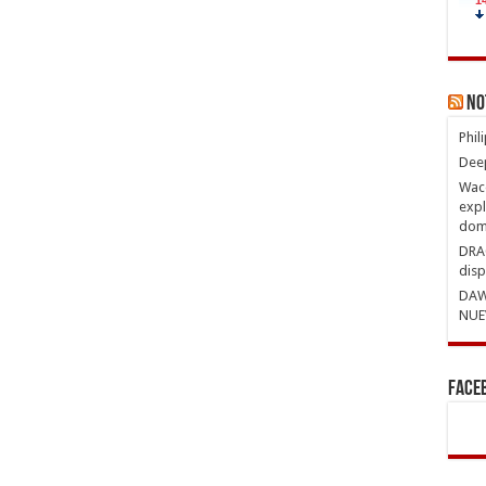
No
Phil
Deep
Waco
expl
domi
DRAG
disp
DAW
NUE
Face