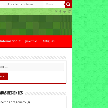
cio
Listado de noticias
Información
Juventud
Antiguas
adas recientes
enemos pregonero (s)