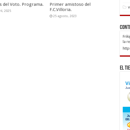
as del Voto. Programa.
Primer amistoso del
v
F.C.Villoria.
il, 2025
25 agosto, 2023
Cont
Frik
la r
http
El Ti