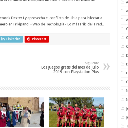
A
A
ook Dexter Ly aprovecha el conflicto de Libia para infectar a
A
imero en
Frikipandi - Web de Tecnología - Lo más Friki de la red.
.
C
C
LinkedIn
Pinterest
C
Siguiente
Los juegos gratis del mes de Julio
2019 con Playstation Plus
I
I
J
T