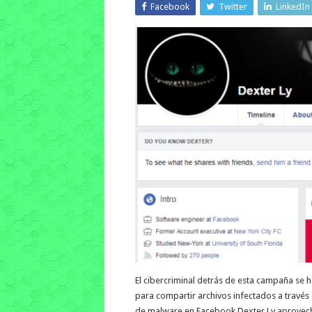
Facebook
Twitter
LinkedIn
El cibercriminal detrás de esta campaña se h
para compartir archivos infectados a través
de malware en Facebook Dexter Ly aprovecha 