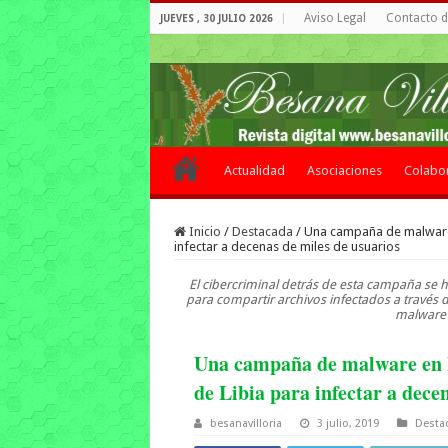
Aviso Legal
Contacto de
JUEVES , 30 JULIO 2026
Actualidad
Asociaciones
Colabo
Inicio
/
Destacada
/
Una campaña de malware 
infectar a decenas de miles de usuarios
El cibercriminal detrás de esta campaña se h
para compartir archivos infectados a través 
malware 
Una campaña de malware en F
de Libia para infectar a dece
besanavilloria
3 julio, 2019
Desta