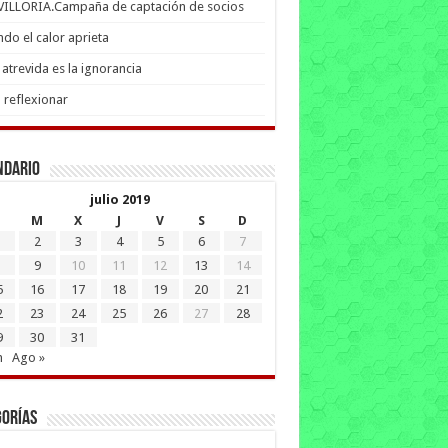
 VILLORIA.Campaña de captación de socios
do el calor aprieta
atrevida es la ignorancia
 reflexionar
ndario
julio 2019
M
X
J
V
S
D
2
3
4
5
6
7
9
10
11
12
13
14
5
16
17
18
19
20
21
2
23
24
25
26
27
28
9
30
31
n
Ago »
gorías