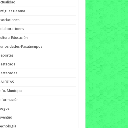
ctualidad
ntiguas Besana
sociaciones
olaboraciones
ultura-Educación
uriosidades-Pasatiempos
Deportes
Destacada
Destacadas
GALERÍAS
nfo. Municipal
nformación
Juegos
uventud
ecnología