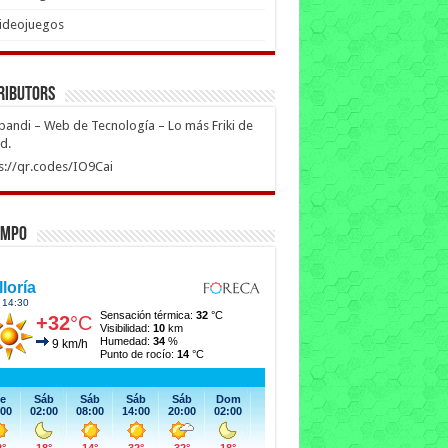
ideojuegos
ributors
ipandi – Web de Tecnología – Lo más Friki de
ed.
s://qr.codes/IO9Cai
empo