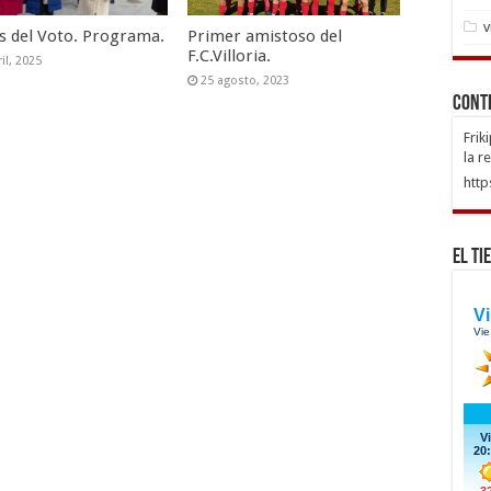
v
as del Voto. Programa.
Primer amistoso del
F.C.Villoria.
il, 2025
25 agosto, 2023
Cont
Frik
la r
http
El Ti