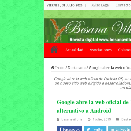
Aviso Legal
Contacto 
VIERNES , 31 JULIO 2026
Actualidad
Asociaciones
Colabo
Inicio
/
Destacada
/
Google abre la web oficia
Google abre la web oficial de Fuchsia OS, su 
un nuevo sitio web dirigido a desarrolladores
un día
Google abre la web oficial de
alternativo a Android
besanavilloria
1 julio, 2019
Desta
Facebook
Twitter
LinkedIn