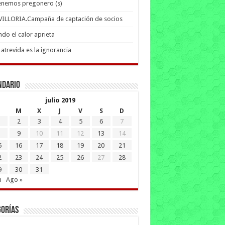
enemos pregonero (s)
 VILLORIA.Campaña de captación de socios
do el calor aprieta
atrevida es la ignorancia
ndario
julio 2019
M
X
J
V
S
D
2
3
4
5
6
7
9
10
11
12
13
14
5
16
17
18
19
20
21
2
23
24
25
26
27
28
9
30
31
n
Ago »
gorías