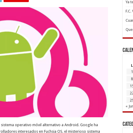
Ya t
F.C.
Cuan
Que 
Cale
L
1
8
1
2
2
« Ju
Cate
 sistema operativo móvil alternativo a Android. Google ha
olladores interesados ​​en Fuchsia OS, el misterioso sistema