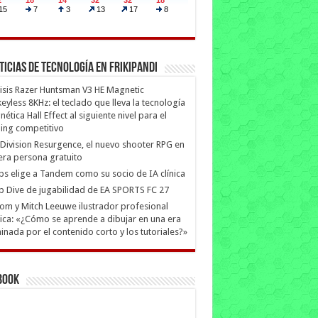
ticias de Tecnología en Frikipandi
isis Razer Huntsman V3 HE Magnetic
eyless 8KHz: el teclado que lleva la tecnología
ética Hall Effect al siguiente nivel para el
ing competitivo
Division Resurgence, el nuevo shooter RPG en
era persona gratuito
ips elige a Tandem como su socio de IA clínica
 Dive de jugabilidad de EA SPORTS FC 27
m y Mitch Leeuwe ilustrador profesional
ica: «¿Cómo se aprende a dibujar en una era
nada por el contenido corto y los tutoriales?»
book