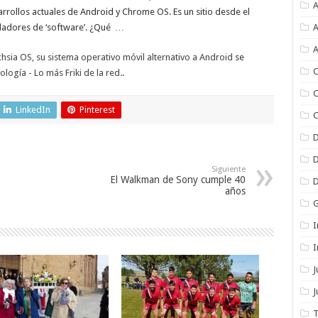
A
arrollos actuales de Android y Chrome OS. Es un sitio desde el
ladores de ‘software’. ¿Qué …
A
A
hsia OS, su sistema operativo móvil alternativo a Android
se
C
logía - Lo más Friki de la red.
.
C
LinkedIn
Pinterest
C
Siguiente
El Walkman de Sony cumple 40
años
I
I
J
T