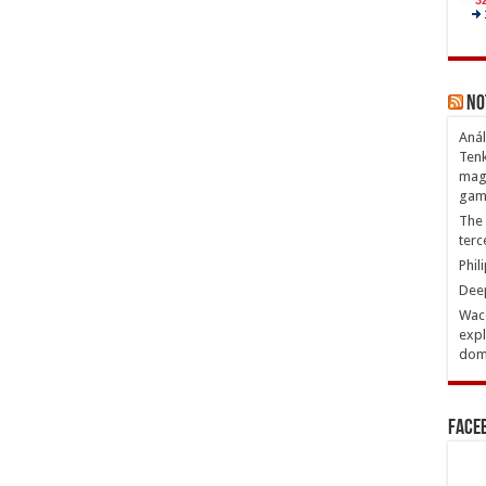
No
Anál
Tenk
magn
gam
The 
terc
Phil
Deep
Waco
expl
domi
Face