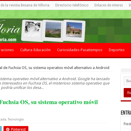
de la revista Besana de Villoria
Directorio telefónico
Enlaces de interes
I
raciones
Cultura-Educación
Curiosidades-Pasatiempos
Deportes
l de Fuchsia OS, su sistema operativo móvil alternativo a Android
sistema operativo móvil alternativo a Android. Google ha lanzado
 interesados ​​en Fuchsia OS, el misterioso sistema operativo que
 podría unificar los desa...
 Fuchsia OS, su sistema operativo móvil
Entr
cada
,
Tecnología
Fies
Pinterest