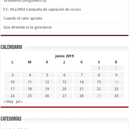
Ya tenemos pregonero (s)
F.C. VILLORIA.Campaña de captación de socios
Cuando el calor aprieta
Que atrevida es la ignorancia
Calendario
junio 2019
L
M
X
J
V
S
D
1
2
3
4
5
6
7
8
9
10
11
12
13
14
15
16
17
18
19
20
21
22
23
24
25
26
27
28
29
30
« May
Jul »
Categorías