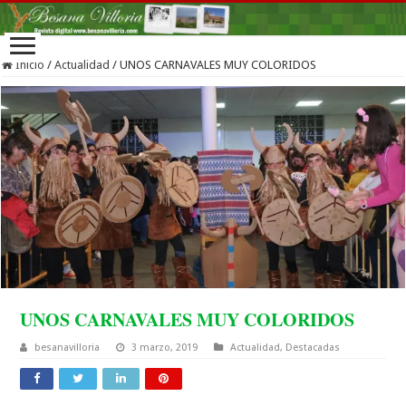
Inicio
/
Actualidad
/
UNOS CARNAVALES MUY COLORIDOS
UNOS CARNAVALES MUY COLORIDOS
besanavilloria
3 marzo, 2019
Actualidad
,
Destacadas