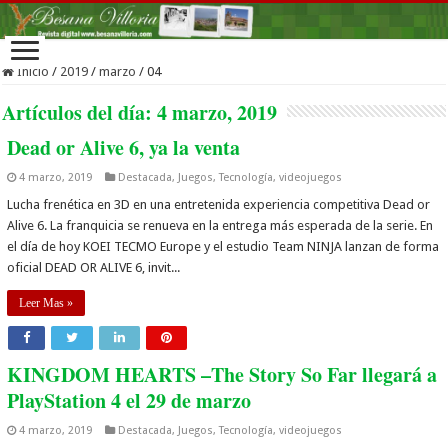
Inicio
/
2019
/
marzo
/
04
Artículos del día:
4 marzo, 2019
Dead or Alive 6, ya la venta
4 marzo, 2019
Destacada
,
Juegos
,
Tecnología
,
videojuegos
Lucha frenética en 3D en una entretenida experiencia competitiva Dead or
Alive 6. La franquicia se renueva en la entrega más esperada de la serie. En
el día de hoy KOEI TECMO Europe y el estudio Team NINJA lanzan de forma
oficial DEAD OR ALIVE 6, invit...
Leer Mas »
KINGDOM HEARTS –The Story So Far llegará a
PlayStation 4 el 29 de marzo
4 marzo, 2019
Destacada
,
Juegos
,
Tecnología
,
videojuegos