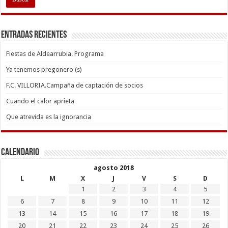
Entradas recientes
Fiestas de Aldearrubia. Programa
Ya tenemos pregonero (s)
F.C. VILLORIA.Campaña de captación de socios
Cuando el calor aprieta
Que atrevida es la ignorancia
Calendario
agosto 2018
L
M
X
J
V
S
D
1
2
3
4
5
6
7
8
9
10
11
12
13
14
15
16
17
18
19
20
21
22
23
24
25
26