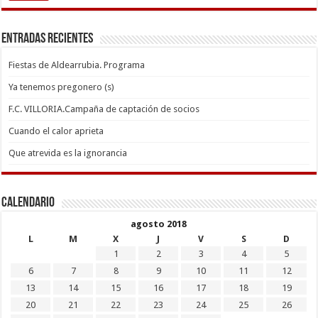
Entradas recientes
Fiestas de Aldearrubia. Programa
Ya tenemos pregonero (s)
F.C. VILLORIA.Campaña de captación de socios
Cuando el calor aprieta
Que atrevida es la ignorancia
Calendario
agosto 2018
L
M
X
J
V
S
D
1
2
3
4
5
6
7
8
9
10
11
12
13
14
15
16
17
18
19
20
21
22
23
24
25
26