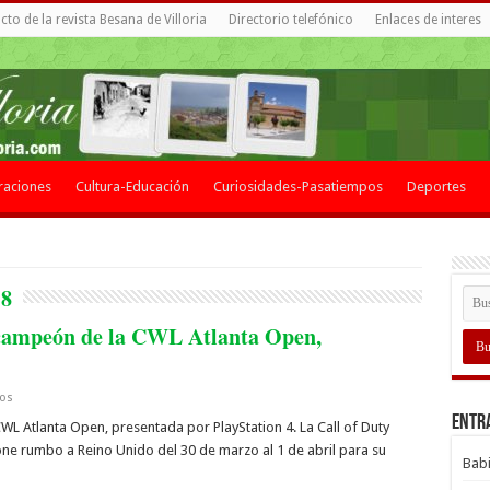
to de la revista Besana de Villoria
Directorio telefónico
Enlaces de interes
raciones
Cultura-Educación
Curiosidades-Pasatiempos
Deportes
18
 campeón de la CWL Atlanta Open,
gos
Entr
L Atlanta Open, presentada por PlayStation 4. La Call of Duty
ne rumbo a Reino Unido del 30 de marzo al 1 de abril para su
Babi