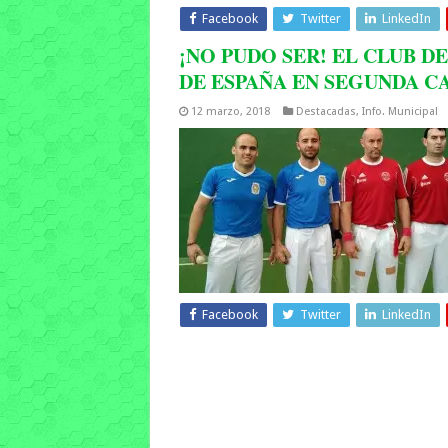
Facebook
Twitter
LinkedIn
¡NO PUDO SER! EL CLUB D
DE ESPAÑA EN SEGUNDA C
12 marzo, 2018
Destacadas
,
Info. Municipal
Facebook
Twitter
LinkedIn