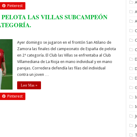
A
Pinterest
A
E PELOTA LAS VILLAS SUBCAMPEÓN
A
ATEGORÍA.
C
C
Ayer domingo se jugaron en el frontón San Atilano de
Zamora las finales del campeonato de España de pelota
C
en 2ª categoría. El Club las Villas se enfrentaba al Club
Villamediana de La Rioja en mano individual y en mano
parejas. Corredera defendía las filas del individual
contra un joven …
Leer Mas »
Pinterest
I
I
J
T