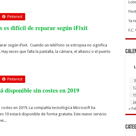
Lote
Fies
Pinterest
Ya t
es difícil de reparar según iFixit
F.C.
parar según iFixit. Cuando un teléfono se estropea no significa
Cale
ay veces que falla la pantalla, la cámara, el altavoz o el puerto
L
Pinterest
5
1
 disponible sin costes en 2019
1
2
 costes en 2019. La compañía tecnológica Microsoft ha
« Fe
10 estará disponible de forma gratuita. Este nuevo servicio
w...
Cate