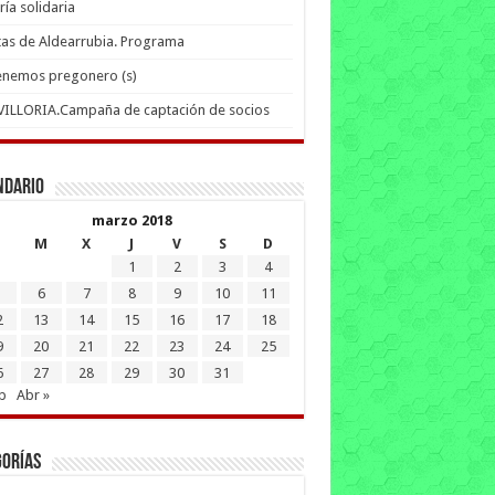
ría solidaria
tas de Aldearrubia. Programa
enemos pregonero (s)
 VILLORIA.Campaña de captación de socios
ndario
marzo 2018
M
X
J
V
S
D
1
2
3
4
6
7
8
9
10
11
2
13
14
15
16
17
18
9
20
21
22
23
24
25
6
27
28
29
30
31
b
Abr »
gorías