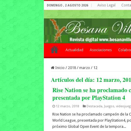
Aviso Legal
Contac
DOMINGO , 2 AGOSTO 2026
Actualidad
Asociaciones
Colabo
Inicio
/
2018
/
marzo
/
12
Artículos del día:
12 marzo, 20
Rise Nation se ha proclamado
presentada por PlayStation 4
12 marzo, 2018
Destacada
,
Juegos
,
videojue
Rise Nation se ha proclamado campeón de la CW
World League, presentada por PlayStation4, po
próximo Global Open Event de la tempora...