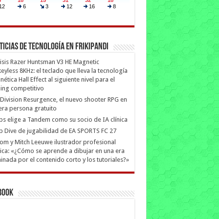
ticias de Tecnología en Frikipandi
isis Razer Huntsman V3 HE Magnetic
eyless 8KHz: el teclado que lleva la tecnología
ética Hall Effect al siguiente nivel para el
ing competitivo
Division Resurgence, el nuevo shooter RPG en
era persona gratuito
ips elige a Tandem como su socio de IA clínica
 Dive de jugabilidad de EA SPORTS FC 27
m y Mitch Leeuwe ilustrador profesional
ica: «¿Cómo se aprende a dibujar en una era
nada por el contenido corto y los tutoriales?»
book