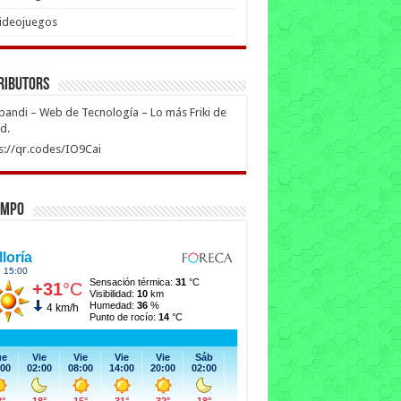
ideojuegos
ributors
ipandi – Web de Tecnología – Lo más Friki de
ed.
s://qr.codes/IO9Cai
empo