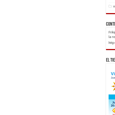
v
Cont
Frik
la r
http
El Ti