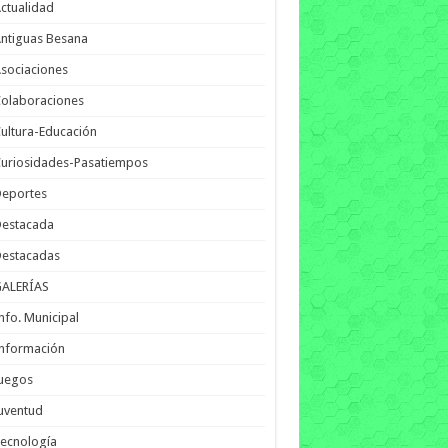
ctualidad
ntiguas Besana
sociaciones
olaboraciones
ultura-Educación
uriosidades-Pasatiempos
Deportes
Destacada
Destacadas
GALERÍAS
nfo. Municipal
nformación
Juegos
uventud
ecnología