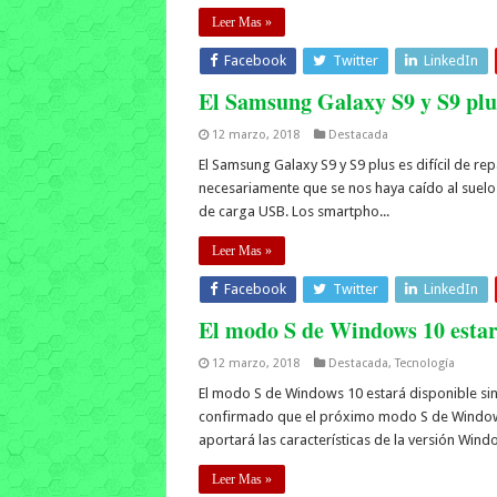
Leer Mas »
Facebook
Twitter
LinkedIn
El Samsung Galaxy S9 y S9 plus 
12 marzo, 2018
Destacada
El Samsung Galaxy S9 y S9 plus es difícil de re
necesariamente que se nos haya caído al suelo. H
de carga USB. Los smartpho...
Leer Mas »
Facebook
Twitter
LinkedIn
El modo S de Windows 10 estará
12 marzo, 2018
Destacada
,
Tecnología
El modo S de Windows 10 estará disponible sin
confirmado que el próximo modo S de Windows 
aportará las características de la versión Windo
Leer Mas »