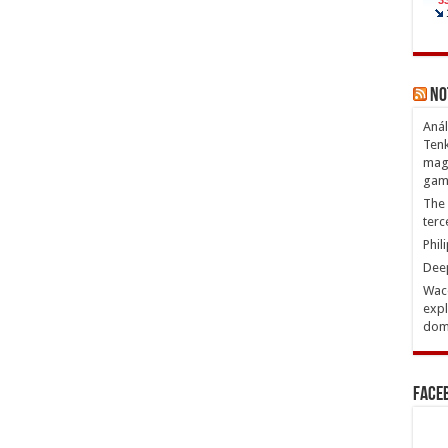
No
Anál
Tenk
magn
gam
The 
terc
Phil
Deep
Waco
expl
domi
Face