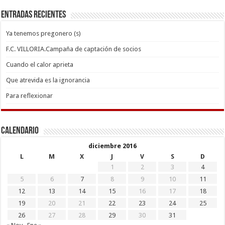
Entradas recientes
Ya tenemos pregonero (s)
F.C. VILLORIA.Campaña de captación de socios
Cuando el calor aprieta
Que atrevida es la ignorancia
Para reflexionar
Calendario
diciembre 2016
L
M
X
J
V
S
D
1
2
3
4
5
6
7
8
9
10
11
12
13
14
15
16
17
18
19
20
21
22
23
24
25
26
27
28
29
30
31