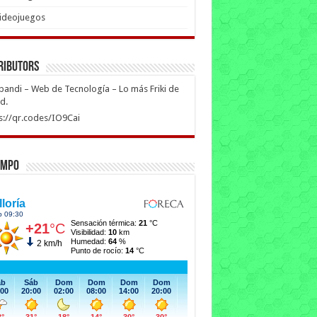
ideojuegos
ributors
ipandi – Web de Tecnología – Lo más Friki de
ed.
s://qr.codes/IO9Cai
empo