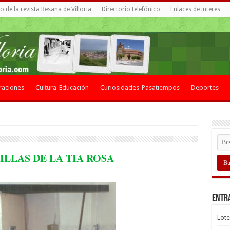
 de la revista Besana de Villoria
Directorio telefónico
Enlaces de interes
raciones
Cultura-Educación
Curiosidades-Pasatiempos
Deportes
LLAS DE LA TIA ROSA
Entr
Lote