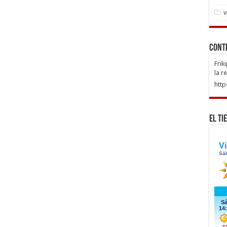
v
Cont
Frik
la r
http
El Ti