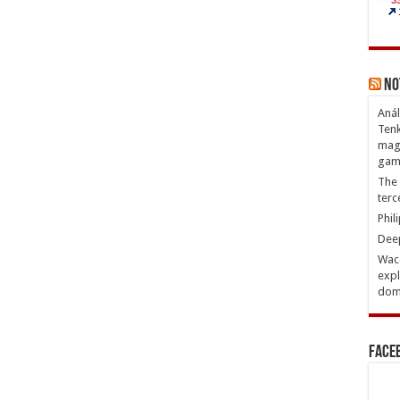
No
Anál
Tenk
magn
gam
The 
terc
Phil
Deep
Waco
expl
domi
Face