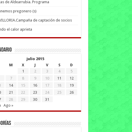
tas de Aldearrubia. Programa
enemos pregonero (s)
 VILLORIA.Campaña de captación de socios
do el calor aprieta
ndario
julio 2015
M
X
J
V
S
D
1
2
3
4
5
7
8
9
10
11
12
3
14
15
16
17
18
19
0
21
22
23
24
25
26
7
28
29
30
31
n
Ago »
gorías