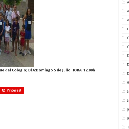
A
A
A
C
C
C
ue del Colegio) DÍA:Domíngo 5 de Julio HORA: 12,00h
Pinterest
I
I
J
T