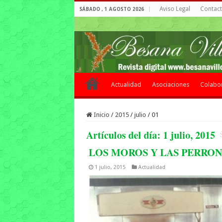
Aviso Legal
Contacto
SÁBADO , 1 AGOSTO 2026
Actualidad
Asociaciones
Colabo
Inicio
/
2015
/
julio
/
01
Artículos del día:
1 julio, 2015
LOS MOROS Y LAS PERRONI
1 julio, 2015
Actualidad