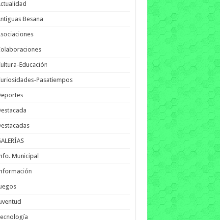
ctualidad
ntiguas Besana
sociaciones
olaboraciones
ultura-Educación
uriosidades-Pasatiempos
Deportes
Destacada
Destacadas
GALERÍAS
nfo. Municipal
nformación
Juegos
uventud
ecnología