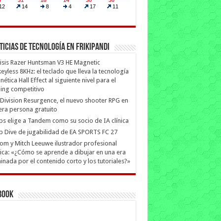
ticias de Tecnología en Frikipandi
isis Razer Huntsman V3 HE Magnetic
eyless 8KHz: el teclado que lleva la tecnología
ética Hall Effect al siguiente nivel para el
ing competitivo
Division Resurgence, el nuevo shooter RPG en
era persona gratuito
ips elige a Tandem como su socio de IA clínica
 Dive de jugabilidad de EA SPORTS FC 27
m y Mitch Leeuwe ilustrador profesional
ica: «¿Cómo se aprende a dibujar en una era
nada por el contenido corto y los tutoriales?»
book