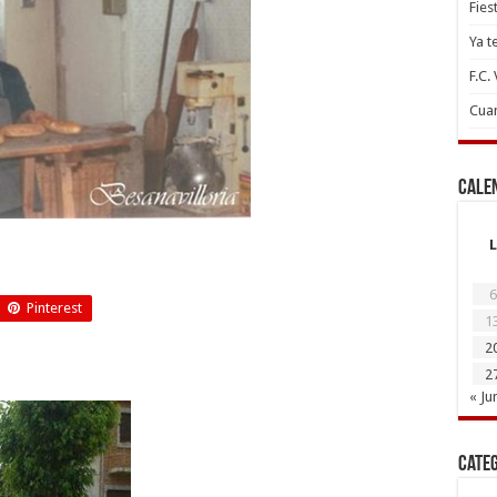
Fies
Ya t
F.C.
Cuan
Cale
L
6
Pinterest
1
2
2
« Ju
Cate