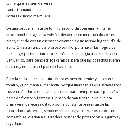
tu me quieres bien de veras,
cantaste cuando nací
lloraras cuando me muera
De una pequeña mata de tomillo escondida cogí una ramita, su
inconfundible fragancia volvió a despertar en mi recuerdos de mi
niñez, cuando con un cuebano veníamos a este mismo lugar el día de
Santa Cruz a arrancar, el oloroso tomillo, para hacer las hogueras,
que luego perfumarían la procesión que se dirigía asta este lugar de
San Benito, para bendecir los campos, para que las cosechas fueran
buenas y no faltara el pan en el pueblo.
Pero la realidad en este sitio ahora es bien diferente: ya no crece el
tomillo, ya no mana el manantial porque unas zanjas que atravesaron
sus entrañas hicieron que se perdiera para siempre aquel pequeño
oasis de frescor y fantasía. El prado de San Benito, a un que era
primavera, parece agostado por la constante presencia de las
depredadoras ovejas, simplemente unos juncos y unos cardos no
comestibles, crecían a sus anchas, brindando protección a lagartos y
lagartijas.