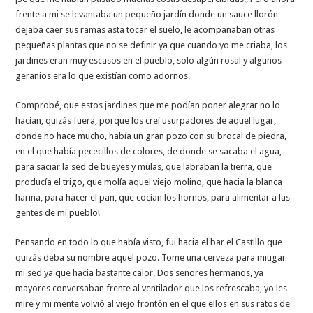
frente a mi se levantaba un pequeño jardín donde un sauce llorón
dejaba caer sus ramas asta tocar el suelo, le acompañaban otras
pequeñas plantas que no se definir ya que cuando yo me criaba, los
jardines eran muy escasos en el pueblo, solo algún rosal y algunos
geranios era lo que existían como adornos.
Comprobé, que estos jardines que me podían poner alegrar no lo
hacían, quizás fuera, porque los creí usurpadores de aquel lugar,
donde no hace mucho, había un gran pozo con su brocal de piedra,
en el que había pececillos de colores, de donde se sacaba el agua,
para saciar la sed de bueyes y mulas, que labraban la tierra, que
producía el trigo, que molía aquel viejo molino, que hacia la blanca
harina, para hacer el pan, que cocían los hornos, para alimentar a las
gentes de mi pueblo!
Pensando en todo lo que había visto, fui hacia el bar el Castillo que
quizás deba su nombre aquel pozo. Tome una cerveza para mitigar
mi sed ya que hacia bastante calor. Dos señores hermanos, ya
mayores conversaban frente al ventilador que los refrescaba, yo les
mire y mi mente volvió al viejo frontón en el que ellos en sus ratos de