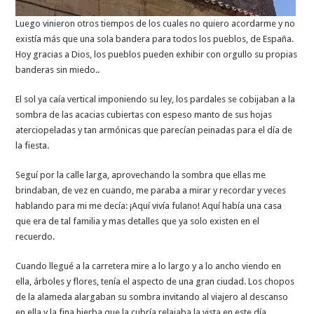
Luego vinieron otros tiempos de los cuales no quiero acordarme y no
existía más que una sola bandera para todos los pueblos, de España.
Hoy gracias a Dios, los pueblos pueden exhibir con orgullo su propias
banderas sin miedo..
El sol ya caía vertical imponiendo su ley, los pardales se cobijaban a la
sombra de las acacias cubiertas con espeso manto de sus hojas
aterciopeladas y tan armónicas que parecían peinadas para el día de
la fiesta.
Seguí por la calle larga, aprovechando la sombra que ellas me
brindaban, de vez en cuando, me paraba a mirar y recordar y veces
hablando para mi me decía: ¡Aquí vivía fulano! Aquí había una casa
que era de tal familia y mas detalles que ya solo existen en el
recuerdo.
Cuando llegué a la carretera mire a lo largo y a lo ancho viendo en
ella, árboles y flores, tenía el aspecto de una gran ciudad. Los chopos
de la alameda alargaban su sombra invitando al viajero al descanso
en ella y la fina hierba que la cubría relajaba la vista en este día