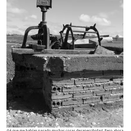
¡Sé que me habían pasado muchas cosas desapercibidas!, Pero ahora