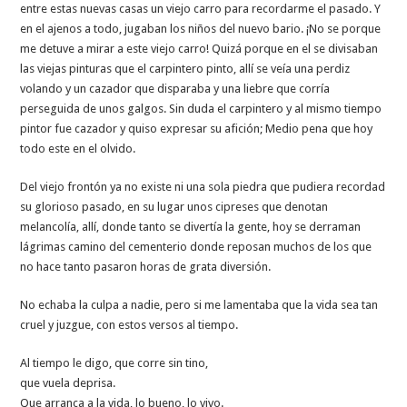
entre estas nuevas casas un viejo carro para recordarme el pasado. Y
en el ajenos a todo, jugaban los niños del nuevo bario. ¡No se porque
me detuve a mirar a este viejo carro! Quizá porque en el se divisaban
las viejas pinturas que el carpintero pinto, allí se veía una perdiz
volando y un cazador que disparaba y una liebre que corría
perseguida de unos galgos. Sin duda el carpintero y al mismo tiempo
pintor fue cazador y quiso expresar su afición; Medio pena que hoy
todo este en el olvido.
Del viejo frontón ya no existe ni una sola piedra que pudiera recordad
su glorioso pasado, en su lugar unos cipreses que denotan
melancolía, allí, donde tanto se divertía la gente, hoy se derraman
lágrimas camino del cementerio donde reposan muchos de los que
no hace tanto pasaron horas de grata diversión.
No echaba la culpa a nadie, pero si me lamentaba que la vida sea tan
cruel y juzgue, con estos versos al tiempo.
Al tiempo le digo, que corre sin tino,
que vuela deprisa.
Que arranca a la vida, lo bueno, lo vivo.