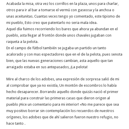
Acabada la misa, otra vez los corrillos en la plaza, unos para charlar,
otros para ir al bar a tomarse el vermú con gaseosa y la anchoa o
unas aceitunitas. Cuantas veces tengo yo comentado, este tipismo de
mi pueblo, Esto creo que patentarlo no seria mala idea.
Aquel día fuimos recorriendo los bares que ahora ya abundan en el
pueblo, asta llegar al frontón donde unos chavales jugaban con
raqueta a la pelota.
En el campo de fútbol también se jugaba un partido un tanto
acalorado y con mas espectadores que en el de la pelota, pues senota
bien, que las nuevas generaciones cambian, asta aquello que tan
arraigado estaba en sus antepasados, ¡La pelota!
Mire al charco de los adobes, una expresión de sorpresa salió de mi
al comprobar que ya no existía, Un montón de escombros lo había
hecho desaparecer. Borrando aquello donde quizás nació el primer
material para construir las primeras casas que dieron origen al
pueblo ¡Hice un comentario para mi interior! «No me parece que sea
muy positivo borrar sin contemplación los recuerdos de nuestros
orígenes, los adobes que de ahí salieron fueron nuestro refugio, no
hace tanto .