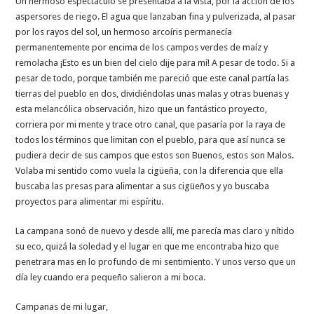
Un hermoso espectáculo se presentaba a la vista, por la acción de los
aspersores de riego. El agua que lanzaban fina y pulverizada, al pasar
por los rayos del sol, un hermoso arcoíris permanecía
permanentemente por encima de los campos verdes de maíz y
remolacha ¡Esto es un bien del cielo dije para mí! A pesar de todo. Si a
pesar de todo, porque también me pareció que este canal partía las
tierras del pueblo en dos, dividiéndolas unas malas y otras buenas y
esta melancólica observación, hizo que un fantástico proyecto,
corriera por mi mente y trace otro canal, que pasaría por la raya de
todos los términos que limitan con el pueblo, para que así nunca se
pudiera decir de sus campos que estos son Buenos, estos son Malos.
Volaba mi sentido como vuela la cigüeña, con la diferencia que ella
buscaba las presas para alimentar a sus cigüeños y yo buscaba
proyectos para alimentar mi espíritu.
La campana sonó de nuevo y desde allí, me parecía mas claro y nítido
su eco, quizá la soledad y el lugar en que me encontraba hizo que
penetrara mas en lo profundo de mi sentimiento. Y unos verso que un
día ley cuando era pequeño salieron a mi boca.
Campanas de mi lugar,