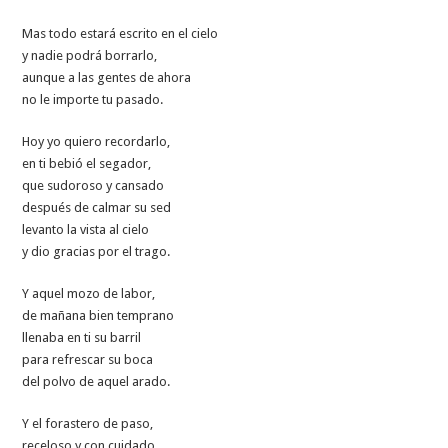
Mas todo estará escrito en el cielo
y nadie podrá borrarlo,
aunque a las gentes de ahora
no le importe tu pasado.
Hoy yo quiero recordarlo,
en ti bebió el segador,
que sudoroso y cansado
después de calmar su sed
levanto la vista al cielo
y dio gracias por el trago.
Y aquel mozo de labor,
de mañana bien temprano
llenaba en ti su barril
para refrescar su boca
del polvo de aquel arado.
Y el forastero de paso,
receloso y con cuidado,