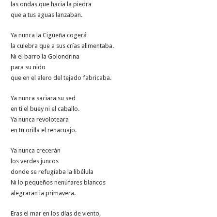
las ondas que hacia la piedra
que a tus aguas lanzaban.
Ya nunca la Cigüeña cogerá
la culebra que a sus crías alimentaba.
Ni el barro la Golondrina
para su nido
que en el alero del tejado fabricaba.
Ya nunca saciara su sed
en ti el buey ni el caballo.
Ya nunca revoloteara
en tu orilla el renacuajo.
Ya nunca crecerán
los verdes juncos
donde se refugiaba la libélula
Ni lo pequeños nenúfares blancos
alegraran la primavera.
Eras el mar en los días de viento,