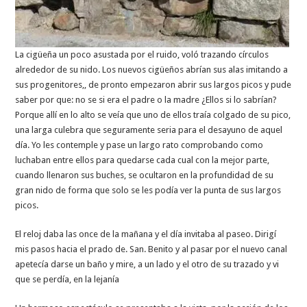
La cigüeña un poco asustada por el ruido, voló trazando círculos
alrededor de su nido. Los nuevos cigüeños abrían sus alas imitando a
sus progenitores,, de pronto empezaron abrir sus largos picos y pude
saber por que: no se si era el padre o la madre ¿Ellos si lo sabrían?
Porque allí en lo alto se veía que uno de ellos traía colgado de su pico,
una larga culebra que seguramente seria para el desayuno de aquel
día. Yo les contemple y pase un largo rato comprobando como
luchaban entre ellos para quedarse cada cual con la mejor parte,
cuando llenaron sus buches, se ocultaron en la profundidad de su
gran nido de forma que solo se les podía ver la punta de sus largos
picos.
El reloj daba las once de la mañana y el día invitaba al paseo. Dirigí
mis pasos hacia el prado de. San. Benito y al pasar por el nuevo canal
apetecía darse un baño y mire, a un lado y el otro de su trazado y vi
que se perdía, en la lejanía