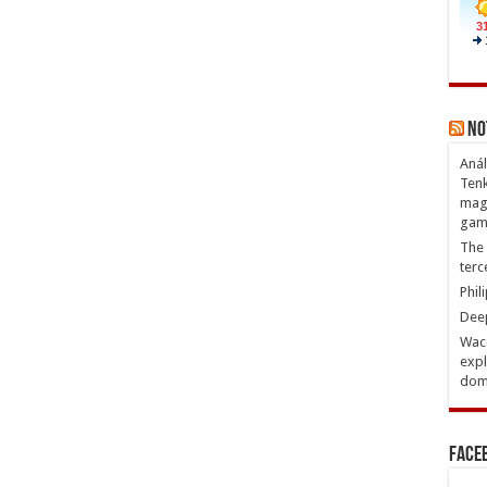
No
Anál
Tenk
magn
gam
The 
terc
Phil
Deep
Waco
expl
domi
Face