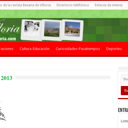
 de la revista Besana de Villoria
Directorio telefónico
Enlaces de interes
raciones
Cultura-Educación
Curiosidades-Pasatiempos
Deportes
 2013
Entr
Lote