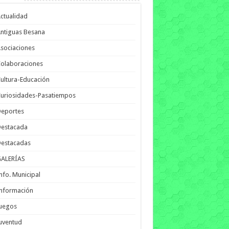
ctualidad
ntiguas Besana
sociaciones
olaboraciones
ultura-Educación
uriosidades-Pasatiempos
Deportes
Destacada
Destacadas
GALERÍAS
nfo. Municipal
nformación
Juegos
uventud