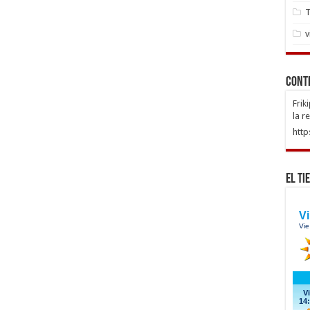
T
v
Cont
Frik
la r
http
El Ti