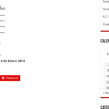
Fies
Ya t
F.C.
Cuan
Cale
L
 6 de Enero 2014
2
9
1
Pinterest
2
3
« N
Cate