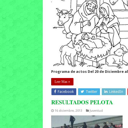
Programa de actos Del 20 de Diciembre al
Leer Mas »
Facebook
Twitter
LinkedIn
RESULTADOS PELOTA
16 diciembre, 2013
Juventud