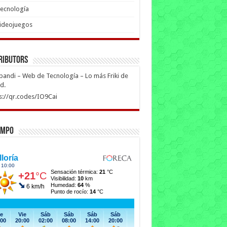
ecnología
ideojuegos
ributors
ipandi – Web de Tecnología – Lo más Friki de
ed.
s://qr.codes/IO9Cai
empo