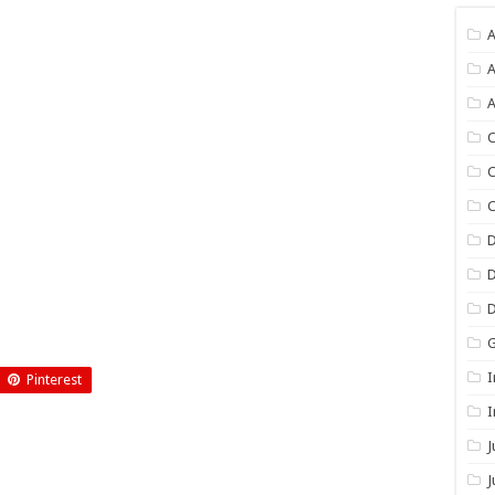
A
A
A
C
C
C
I
Pinterest
I
J