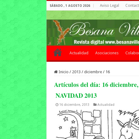
Aviso Legal
Contacto
SÁBADO , 1 AGOSTO 2026
Actualidad
Asociaciones
Colabo
Inicio
/
2013
/
diciembre
/
16
Artículos del día:
16 diciembre,
NAVIDAD 2013
16 diciembre, 2013
Actualidad