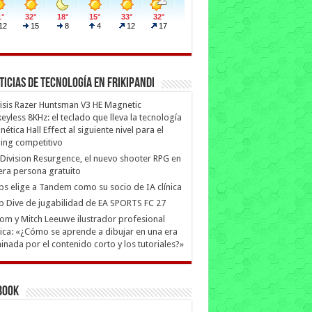
ticias de Tecnología en Frikipandi
isis Razer Huntsman V3 HE Magnetic
eyless 8KHz: el teclado que lleva la tecnología
ética Hall Effect al siguiente nivel para el
ing competitivo
Division Resurgence, el nuevo shooter RPG en
era persona gratuito
ips elige a Tandem como su socio de IA clínica
 Dive de jugabilidad de EA SPORTS FC 27
m y Mitch Leeuwe ilustrador profesional
ica: «¿Cómo se aprende a dibujar en una era
nada por el contenido corto y los tutoriales?»
book