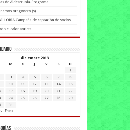
tas de Aldearrubia. Programa
enemos pregonero (s)
 VILLORIA.Campaña de captación de socios
do el calor aprieta
ndario
diciembre 2013
M
X
J
V
S
D
1
3
4
5
6
7
8
10
11
12
13
14
15
6
17
18
19
20
21
22
3
24
25
26
27
28
29
0
31
ov
Ene »
gorías