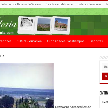
de la revista Besana de Villoria
Directorio telefónico
Enlaces de interes
I
raciones
Cultura-Educación
Curiosidades-Pasatiempos
Deportes
BLO
Entr
Fies
Concurso Fotográfico de