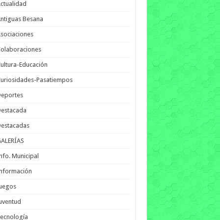
ctualidad
ntiguas Besana
sociaciones
olaboraciones
ultura-Educación
uriosidades-Pasatiempos
Deportes
Destacada
Destacadas
GALERÍAS
nfo. Municipal
nformación
Juegos
uventud
ecnología