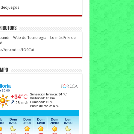
ideojuegos
ributors
ipandi – Web de Tecnología – Lo más Friki de
ed.
s://qr.codes/IO9Cai
empo