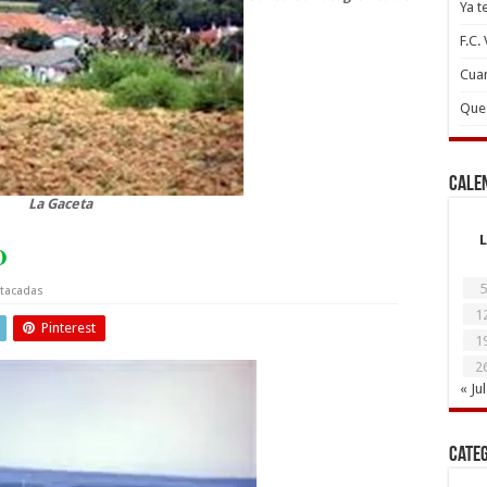
Ya t
F.C.
Cuan
Que 
Cale
La Gaceta
L
O
5
tacadas
1
Pinterest
1
2
« Jul
Cate