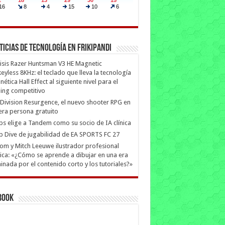
ticias de Tecnología en Frikipandi
isis Razer Huntsman V3 HE Magnetic
eyless 8KHz: el teclado que lleva la tecnología
ética Hall Effect al siguiente nivel para el
ing competitivo
Division Resurgence, el nuevo shooter RPG en
era persona gratuito
ips elige a Tandem como su socio de IA clínica
 Dive de jugabilidad de EA SPORTS FC 27
m y Mitch Leeuwe ilustrador profesional
ica: «¿Cómo se aprende a dibujar en una era
nada por el contenido corto y los tutoriales?»
book