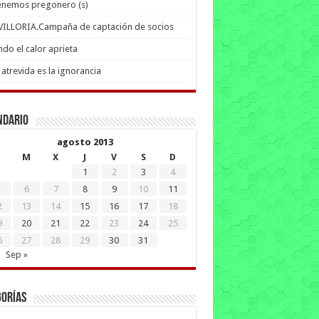
enemos pregonero (s)
 VILLORIA.Campaña de captación de socios
do el calor aprieta
atrevida es la ignorancia
ndario
agosto 2013
M
X
J
V
S
D
1
2
3
4
6
7
8
9
10
11
2
13
14
15
16
17
18
9
20
21
22
23
24
25
6
27
28
29
30
31
Sep »
gorías