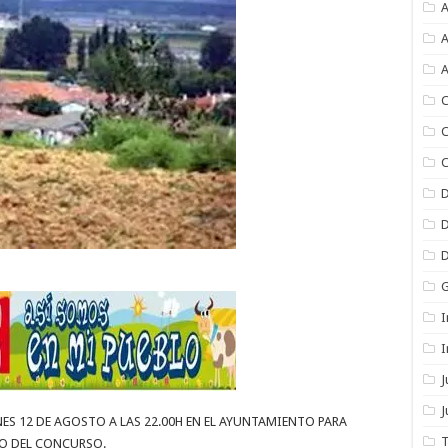
A
A
A
C
C
C
I
I
J
ES 12 DE AGOSTO A LAS 22.00H EN EL AYUNTAMIENTO PARA
T
TO DEL CONCURSO.