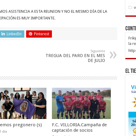
v
OS ASISTENCIA A ESTA REUNION Y NO EL MISMO DÍA DE LA
CIPACIÓN ES MUY IMPORTANTE.
Cont
LinkedIn
Pinterest
Frik
la r
http
Siguiente
TREGUA DEL PARO EN EL MES
DE JULIO
El Ti
nemos pregonero (s)
F.C. VILLORIA.Campaña de
captación de socios
1 día