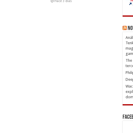
Hace 3 días
No
Anál
Tenk
magn
gam
The 
terc
Phil
Deep
Waco
expl
domi
Face