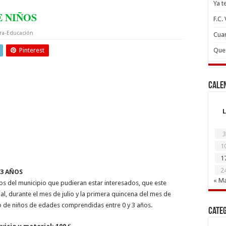
Ya t
E NIÑOS
F.C.
ra-Educación
Cuan
Pinterest
Que 
Cale
L
3
1
1
2
 3 AÑOS
« M
s del municipio que pudieran estar interesados, que este
l, durante el mes de julio y la primera quincena del mes de
do de niños de edades comprendidas entre 0 y 3 años.
Cate