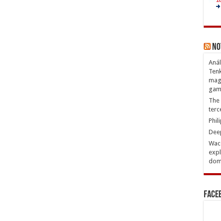
No
Anál
Tenk
magn
gam
The 
terc
Phil
Deep
Waco
expl
domi
Face