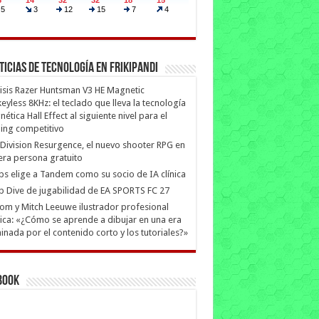
ticias de Tecnología en Frikipandi
isis Razer Huntsman V3 HE Magnetic
eyless 8KHz: el teclado que lleva la tecnología
ética Hall Effect al siguiente nivel para el
ing competitivo
Division Resurgence, el nuevo shooter RPG en
era persona gratuito
ips elige a Tandem como su socio de IA clínica
 Dive de jugabilidad de EA SPORTS FC 27
m y Mitch Leeuwe ilustrador profesional
ica: «¿Cómo se aprende a dibujar en una era
nada por el contenido corto y los tutoriales?»
book