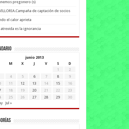
enemos pregonero (s)
 VILLORIA.Campaña de captación de socios
do el calor aprieta
atrevida es la ignorancia
ndario
junio 2013
M
X
J
V
S
D
1
2
4
5
6
7
8
9
0
11
12
13
14
15
16
7
18
19
20
21
22
23
4
25
26
27
28
29
30
ay
Jul »
gorías