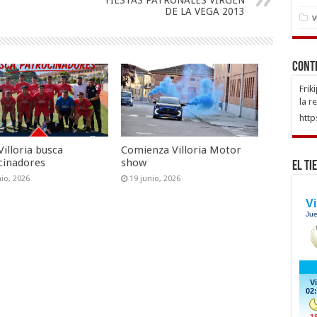
FIESTAS PATRONALES VIRGEN
DE LA VEGA 2013
v
Cont
Frik
la r
http
.Villoria busca
Comienza Villoria Motor
cinadores
show
El Ti
nio, 2026
19 junio, 2026