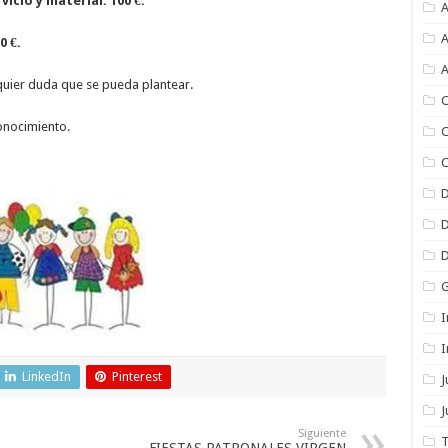
icio y material: 100 €.
A
A
0 €.
A
quier duda que se pueda plantear.
C
onocimiento.
C
C
I
I
LinkedIn
Pinterest
J
Siguiente
T