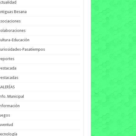
ctualidad
ntiguas Besana
sociaciones
olaboraciones
ultura-Educación
uriosidades-Pasatiempos
Deportes
Destacada
Destacadas
GALERÍAS
nfo. Municipal
nformación
Juegos
uventud
ecnología