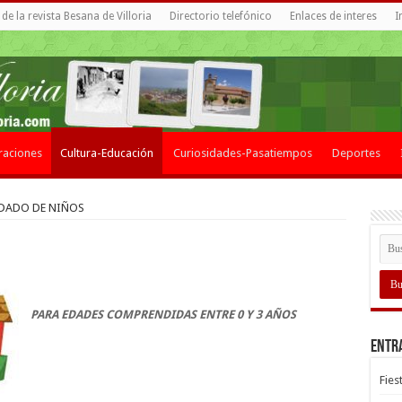
de la revista Besana de Villoria
Directorio telefónico
Enlaces de interes
I
raciones
Cultura-Educación
Curiosidades-Pasatiempos
Deportes
IDADO DE NIÑOS
PARA EDADES COMPRENDIDAS ENTRE 0 Y 3 AÑOS
Entr
Fies