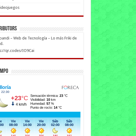
ideojuegos
ributors
ipandi – Web de Tecnología – Lo más Friki de
ed.
s://qr.codes/IO9Cai
empo