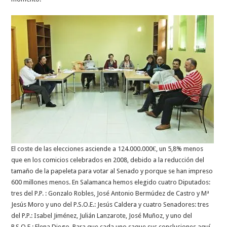
El coste de las elecciones asciende a 124.000.000€, un 5,8% menos
que en los comicios celebrados en 2008, debido a la reducción del
tamaño de la papeleta para votar al Senado y porque se han impreso
600 millones menos. En Salamanca hemos elegido cuatro Diputados:
tres del P.P. : Gonzalo Robles, José Antonio Bermúdez de Castro y Mª
Jesús Moro y uno del P.S.O.E.: Jesús Caldera y cuatro Senadores: tres
del P.P.: Isabel Jiménez, Julián Lanzarote, José Muñoz, y uno del
P.S.O.E.: Elena Diego. Para que cada uno saque sus conclusiones aquí