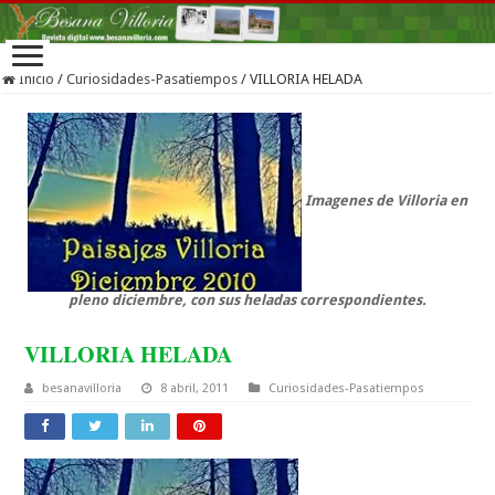
Inicio
/
Curiosidades-Pasatiempos
/
VILLORIA HELADA
Imagenes de Villoria en
pleno diciembre, con sus heladas correspondientes.
VILLORIA HELADA
besanavilloria
8 abril, 2011
Curiosidades-Pasatiempos