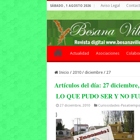
Aviso Legal
Contacto
SÁBADO , 1 AGOSTO 2026
Actualidad
Asociaciones
Colabo
Inicio
/
2010
/
diciembre
/
27
Artículos del día:
27 diciembre,
LO QUE PUDO SER Y NO FU
27 diciembre, 2010
Curiosidades-Pasatiemp