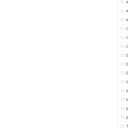
A
A
A
C
C
C
I
I
J
T