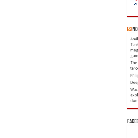
No
Anál
Tenk
magn
gam
The 
terc
Phil
Deep
Waco
expl
domi
Face