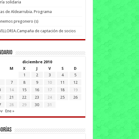
ría solidaria
tas de Aldearrubia. Programa
enemos pregonero (s)
 VILLORIA.Campaña de captación de socios
ndario
diciembre 2010
M
X
J
V
S
D
1
2
3
4
5
7
8
9
10
11
12
3
14
15
16
17
18
19
0
21
22
23
24
25
26
7
28
29
30
31
ov
Ene »
gorías