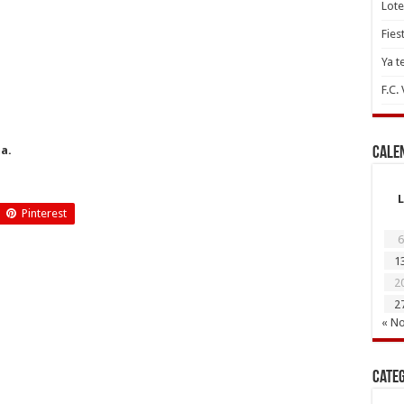
Lote
Fies
Ya t
F.C.
a.
Cale
L
Pinterest
6
1
2
2
« N
Cate