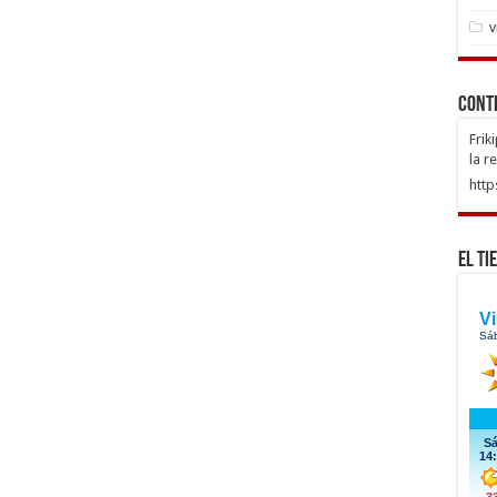
v
Cont
Frik
la r
http
El Ti