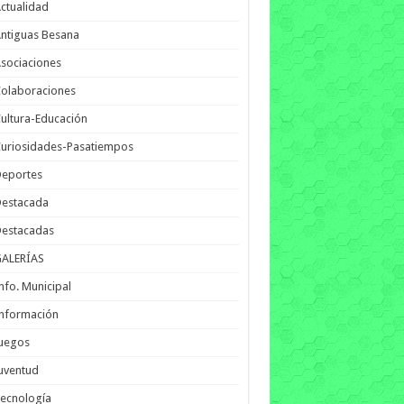
ctualidad
ntiguas Besana
sociaciones
olaboraciones
ultura-Educación
uriosidades-Pasatiempos
Deportes
Destacada
Destacadas
GALERÍAS
nfo. Municipal
nformación
Juegos
uventud
ecnología