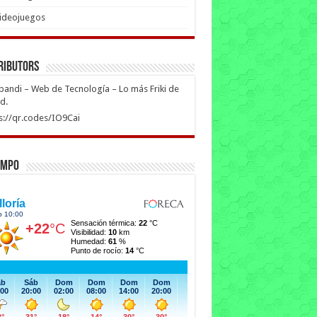
ideojuegos
ributors
ipandi – Web de Tecnología – Lo más Friki de
ed.
s://qr.codes/IO9Cai
empo