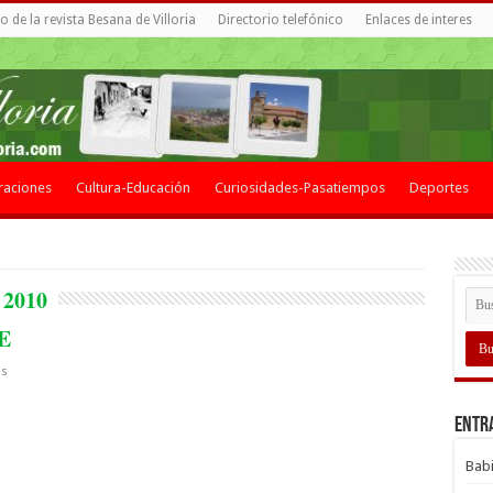
 de la revista Besana de Villoria
Directorio telefónico
Enlaces de interes
raciones
Cultura-Educación
Curiosidades-Pasatiempos
Deportes
 2010
E
os
Entr
Babi