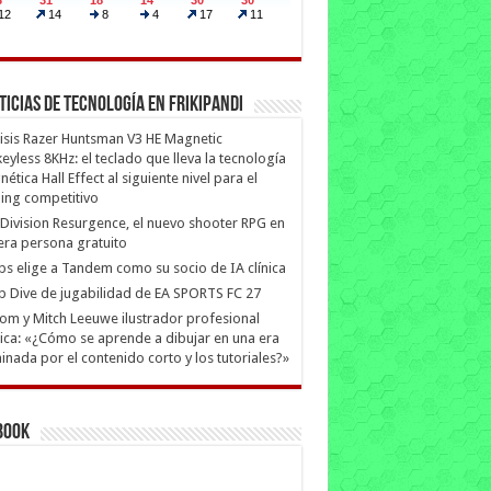
ticias de Tecnología en Frikipandi
isis Razer Huntsman V3 HE Magnetic
eyless 8KHz: el teclado que lleva la tecnología
ética Hall Effect al siguiente nivel para el
ing competitivo
Division Resurgence, el nuevo shooter RPG en
era persona gratuito
ips elige a Tandem como su socio de IA clínica
 Dive de jugabilidad de EA SPORTS FC 27
m y Mitch Leeuwe ilustrador profesional
ica: «¿Cómo se aprende a dibujar en una era
nada por el contenido corto y los tutoriales?»
book