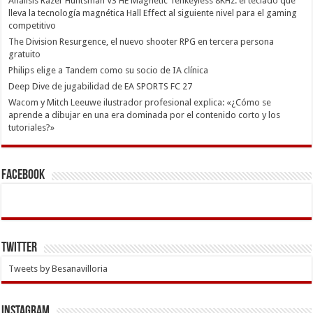
Análisis Razer Huntsman V3 HE Magnetic Tenkeyless 8KHz: el teclado que
lleva la tecnología magnética Hall Effect al siguiente nivel para el gaming
competitivo
The Division Resurgence, el nuevo shooter RPG en tercera persona
gratuito
Philips elige a Tandem como su socio de IA clínica
Deep Dive de jugabilidad de EA SPORTS FC 27
Wacom y Mitch Leeuwe ilustrador profesional explica: «¿Cómo se
aprende a dibujar en una era dominada por el contenido corto y los
tutoriales?»
Facebook
Twitter
Tweets by Besanavilloria
INSTAGRAM