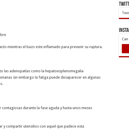
Twit
Twee
INST
ebre
Can 
cto mientras el bazo este inflamado para prevenir su ruptura.
nto las adenopatías como la hepatoesplenomegalia
manas sin embargo la fatiga puede desaparecer en algunas
s.
 contagiosas durante la fase aguda y hasta unos meses
ar y compartir utensilios con aquel que padece esta