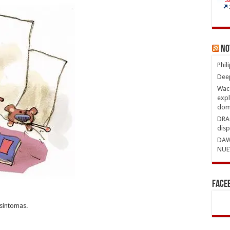
No
Phil
Deep
Waco
expl
domi
DRAG
disp
DAW
NUE
Face
 síntomas.