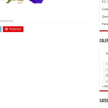
F.C.
Cuan
Que 
boraciones
Para
Pinterest
Cale
L
5
1
1
2
« M
Cate