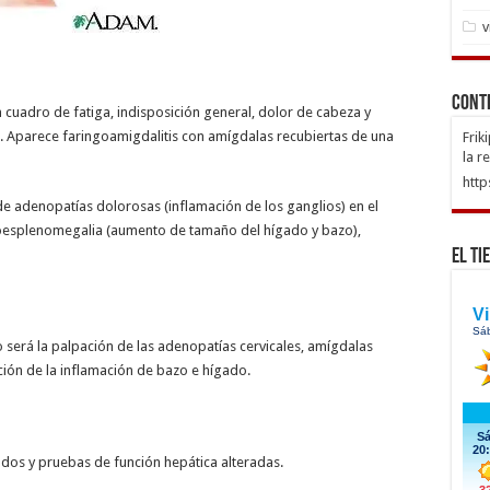
v
Cont
adro de fatiga, indisposición general, dolor de cabeza y
 Aparece faringoamigdalitis con amígdalas recubiertas de una
Frik
la r
http
de adenopatías dolorosas (inflamación de los ganglios) en el
atoesplenomegalia (aumento de tamaño del hígado y bazo),
El Ti
o será la palpación de las adenopatías cervicales, amígdalas
ión de la inflamación de bazo e hígado.
dos y pruebas de función hepática alteradas.