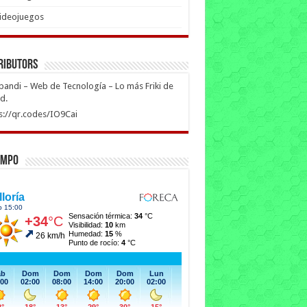
ideojuegos
ributors
ipandi – Web de Tecnología – Lo más Friki de
ed.
s://qr.codes/IO9Cai
empo