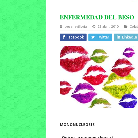
ENFERMEDAD DEL BESO
besanavilloria
23 abril, 2010
Cola
Facebook
Twitter
LinkedIn
MONONUCLEOSIS
¿Qué es la mononucleosis
?