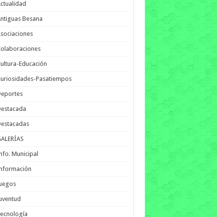
ctualidad
ntiguas Besana
sociaciones
olaboraciones
ultura-Educación
uriosidades-Pasatiempos
Deportes
Destacada
Destacadas
GALERÍAS
nfo. Municipal
nformación
Juegos
uventud
ecnología