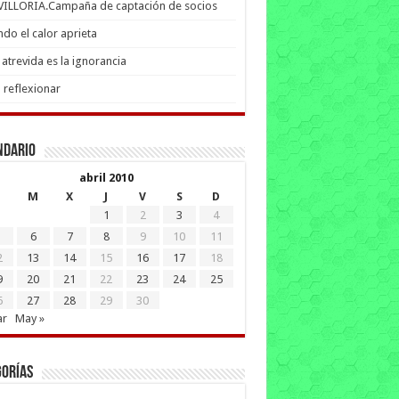
 VILLORIA.Campaña de captación de socios
do el calor aprieta
atrevida es la ignorancia
 reflexionar
ndario
abril 2010
M
X
J
V
S
D
1
2
3
4
6
7
8
9
10
11
2
13
14
15
16
17
18
9
20
21
22
23
24
25
6
27
28
29
30
ar
May »
gorías