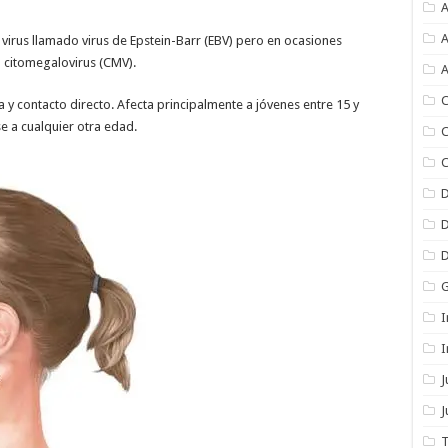
A
A
l virus llamado virus de Epstein-Barr (EBV) pero en ocasiones
citomegalovirus (CMV).
A
C
y contacto directo. Afecta principalmente a jóvenes entre 15 y
 a cualquier otra edad.
C
C
I
I
J
T