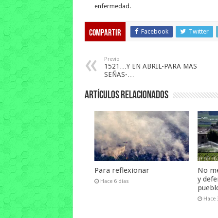
enfermedad.
Facebook
Twitter
Compartir
Previo
1521…Y EN ABRIL-PARA MAS
SEÑAS-…
Artículos relacionados
Para reflexionar
No me
y defe
Hace 6 días
puebl
Hace