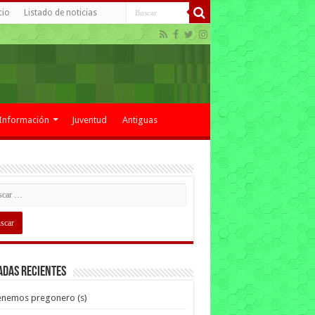
cio
Listado de noticias
Información
Juventud
Antiguas
adas recientes
enemos pregonero (s)