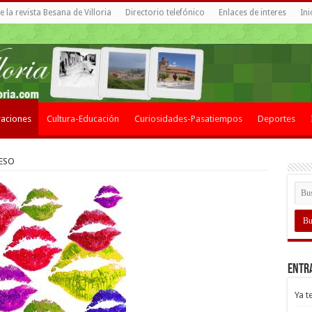
 la revista Besana de Villoria
Directorio telefónico
Enlaces de interes
Ini
aciones
Cultura-Educación
Curiosidades-Pasatiempos
Deportes
ESO
Entr
Ya t