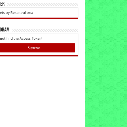
ter
ts by Besanavilloria
AGRAM
not find the Access Token!
Siguenos