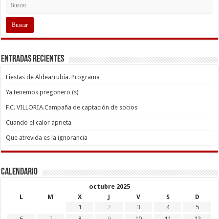
Entradas recientes
Fiestas de Aldearrubia. Programa
Ya tenemos pregonero (s)
F.C. VILLORIA.Campaña de captación de socios
Cuando el calor aprieta
Que atrevida es la ignorancia
Calendario
octubre 2025
L
M
X
J
V
S
D
1
2
3
4
5
6
7
8
9
10
11
12