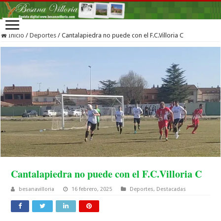
Inicio
/
Deportes
/
Cantalapiedra no puede con el F.C.Villoria C
Cantalapiedra no puede con el F.C.Villoria C
besanavilloria
16 febrero, 2025
Deportes
,
Destacadas