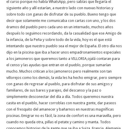
el curso porque no había WhatsApp, pero sabías que llegaría el
siguiente año y allí estarían, a nuestro lado con nuevas historias y
sobre todo con ganas de disfrutar de su pueblo. Bueno tengo que
decir que solamente me comunicaba con cartas con uno, y los dos
éramos del pueblo pero cada uno en un internado, muchos años
después lo seguimos recordando, da la casualidad que ese Amigo de
la infancia, de la Peña y sobre todo de la vida, hoy es el que está
intentando que nuestro pueblo sea el mejor de España. El otro día nos
dijo en la piscina que iba a hacer unos empadronamientos especiales
a los jamoneros que queremos tanto a VILLORIA,ojalá contaran para
el censo y las ayudas que entran en el pueblo, porque sumarían
mucho. Muchos critican a los jamoneros pero realmente son tan
villorejos como los demás, la vida les ha hecho emigrar, pero siempre
con ganas de regresar al pueblo, para disfrutar de sus amigos y
familiares, de sus bares y parajes, del descanso y la paz o
simplemente desconectar del día a día. Todos queremos nuestra
casita en el pueblo, hacer corroblas con nuestra gente, dar paseos
con el fresquito del amanecer y bañarnos en nuestras magníficas
piscinas. Emigrar no es fácil, la zona de confort es una maravilla, pero
cuando no queda otra, pillas el petate y camino y manta. Todos
conocemos historias de la gente que se iba a Suiza, Francia, Alemania,