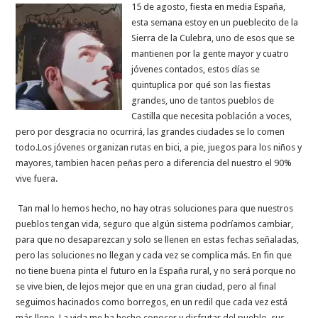
15 de agosto, fiesta en media España,
esta semana estoy en un pueblecito de la
Sierra de la Culebra, uno de esos que se
mantienen por la gente mayor y cuatro
jóvenes contados, estos días se
quintuplica por qué son las fiestas
grandes, uno de tantos pueblos de
Castilla que necesita población a voces,
pero por desgracia no ocurrirá, las grandes ciudades se lo comen
todo.Los jóvenes organizan rutas en bici, a pie, juegos para los niños y
mayores, tambien hacen peñas pero a diferencia del nuestro el 90%
vive fuera.
Tan mal lo hemos hecho, no hay otras soluciones para que nuestros
pueblos tengan vida, seguro que algún sistema podríamos cambiar,
para que no desaparezcan y solo se llenen en estas fechas señaladas,
pero las soluciones no llegan y cada vez se complica más. En fin que
no tiene buena pinta el futuro en la España rural, y no será porque no
se vive bien, de lejos mejor que en una gran ciudad, pero al final
seguimos hacinados como borregos, en un redil que cada vez está
más lleno. La vida me ha hecho conocer y disfrutar del pueblo, sus