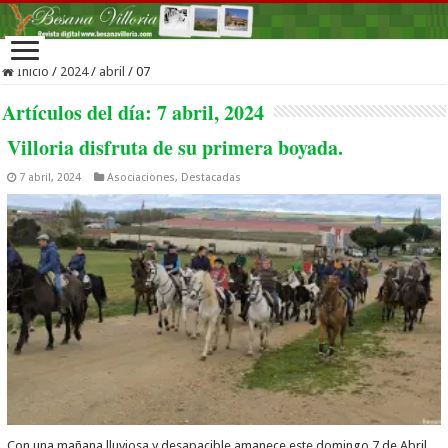
Inicio
/
2024
/
abril
/
07
Artículos del día:
7 abril, 2024
Villoria disfruta de su primera boyada.
7 abril, 2024
Asociaciones
,
Destacadas
Con una mañana lluviosa y desapacible amanece este domingo 7 de Abril,