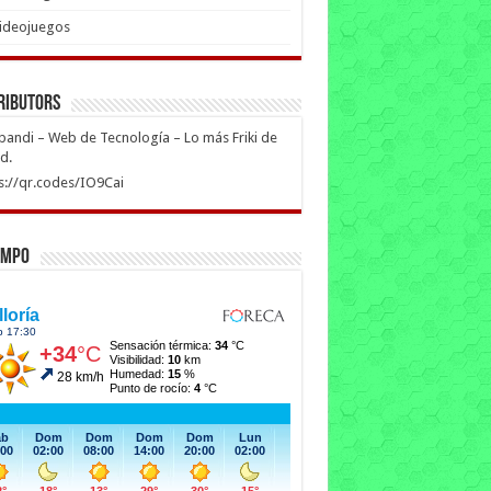
ideojuegos
ributors
ipandi – Web de Tecnología – Lo más Friki de
ed.
s://qr.codes/IO9Cai
empo