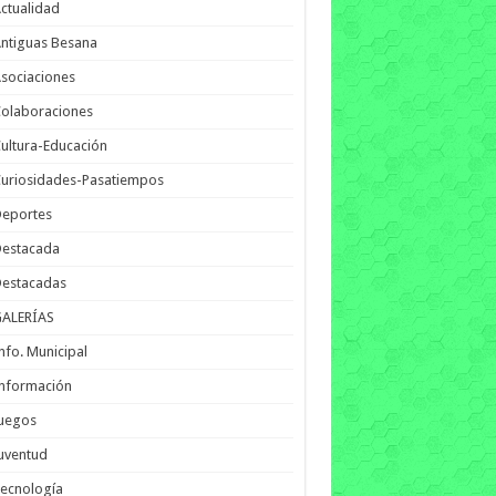
ctualidad
ntiguas Besana
sociaciones
olaboraciones
ultura-Educación
uriosidades-Pasatiempos
Deportes
Destacada
Destacadas
GALERÍAS
nfo. Municipal
nformación
Juegos
uventud
ecnología