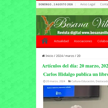
Aviso Legal
Contac
DOMINGO , 2 AGOSTO 2026
Actualidad
Asociaciones
Colabo
Inicio
/
2024
/
marzo
/
20
Artículos del día:
20 marzo, 20
Carlos Hidalgo publica un lib
20 marzo, 2024
Cultura-Educación
,
Destacad