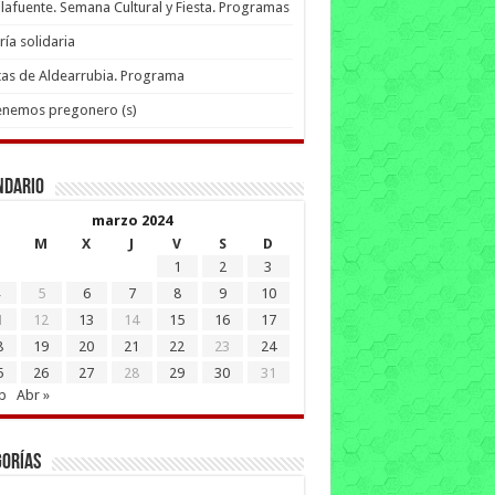
lafuente. Semana Cultural y Fiesta. Programas
ría solidaria
tas de Aldearrubia. Programa
enemos pregonero (s)
ndario
marzo 2024
M
X
J
V
S
D
1
2
3
5
6
7
8
9
10
1
12
13
14
15
16
17
8
19
20
21
22
23
24
5
26
27
28
29
30
31
b
Abr »
gorías