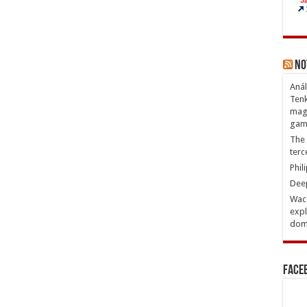
No
Anál
Tenk
magn
gam
The 
terc
Phil
Deep
Waco
expl
domi
Face