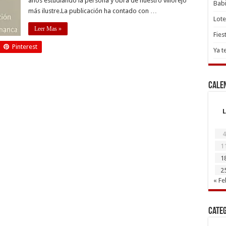
años estudiando la persona y obra de nuestro villorejo
Babi
más ilustre.La publicación ha contado con …
Lote
Leer Mas »
Fies
Pinterest
Ya t
Cale
L
4
1
1
2
« Fe
Cate