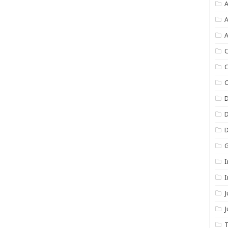
A
A
A
C
C
C
I
I
J
T