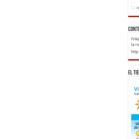
v
Cont
Frik
la r
http
El Ti