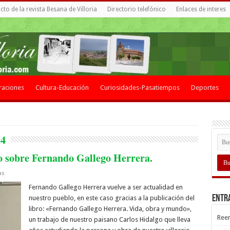
to de la revista Besana de Villoria
Directorio telefónico
Enlaces de interes
raciones
Cultura-Educación
Curiosidades-Pasatiempos
Deportes
24
ro sobre Fernando Gallego Herrera.
as
Fernando Gallego Herrera vuelve a ser actualidad en
Entr
nuestro pueblo, en este caso gracias a la publicación del
libro: «Fernando Gallego Herrera. Vida, obra y mundo»,
Reen
un trabajo de nuestro paisano Carlos Hidalgo que lleva