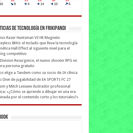
ticias de Tecnología en Frikipandi
isis Razer Huntsman V3 HE Magnetic
eyless 8KHz: el teclado que lleva la tecnología
ética Hall Effect al siguiente nivel para el
ing competitivo
Division Resurgence, el nuevo shooter RPG en
era persona gratuito
ips elige a Tandem como su socio de IA clínica
 Dive de jugabilidad de EA SPORTS FC 27
m y Mitch Leeuwe ilustrador profesional
ica: «¿Cómo se aprende a dibujar en una era
nada por el contenido corto y los tutoriales?»
book