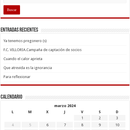
Entradas recientes
Ya tenemos pregonero (s)
F.C. VILLORIA.Campaña de captación de socios
Cuando el calor aprieta
Que atrevida es la ignorancia
Para reflexionar
Calendario
marzo 2024
L
M
X
J
V
S
D
1
2
3
4
5
6
7
8
9
10