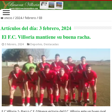
Inicio
/
2024
/
febrero
/
03
Artículos del día:
3 febrero, 2024
El F.C. Villoria mantiene su buena racha.
3 febrero, 2024
Deportes
,
Destacadas
F C Villoria 2- Barco C.F. 0 Nueva victoria del F.C. Villoria ante un buen rival