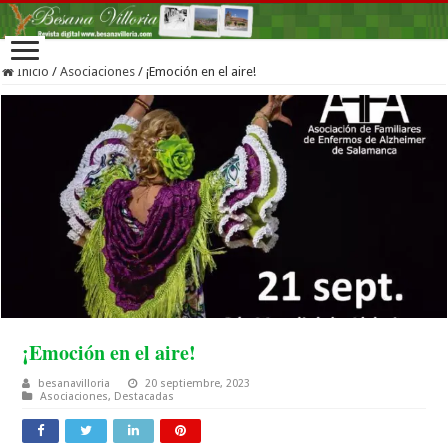
Inicio
/
Asociaciones
/
¡Emoción en el aire!
¡Emoción en el aire!
besanavilloria
20 septiembre, 2023
Asociaciones
,
Destacadas