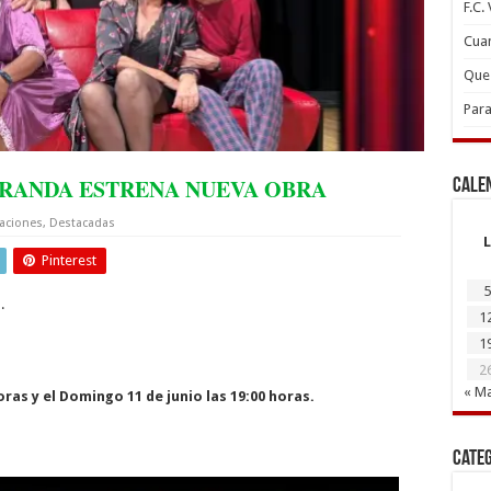
F.C.
Cuan
Que 
Para
ARANDA ESTRENA NUEVA OBRA
Cale
aciones
,
Destacadas
L
Pinterest
5
.
1
1
2
« M
horas y el Domingo 11 de junio las 19:00 horas.
Cate