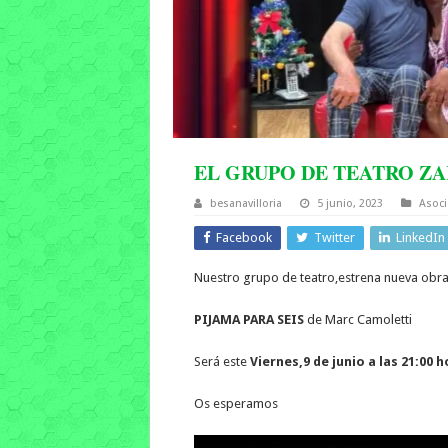
EL GRUPO DE TEATRO Z
besanavilloria
5 junio, 2023
Asoci
Facebook
Twitter
LinkedIn
Nuestro grupo de teatro,estrena nueva obra
PIJAMA PARA SEIS
de Marc Camoletti
Será este
Viernes,9 de junio a las 21:00 
Os esperamos