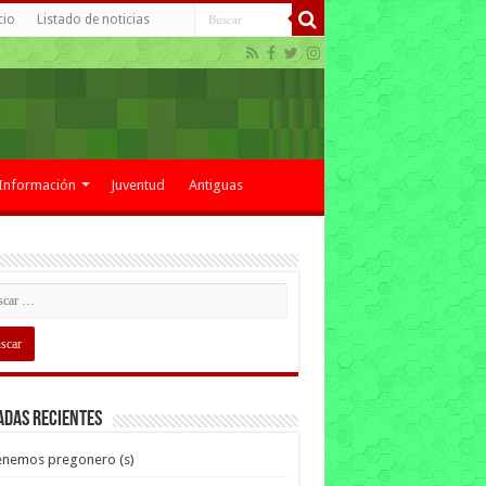
cio
Listado de noticias
Información
Juventud
Antiguas
adas recientes
enemos pregonero (s)