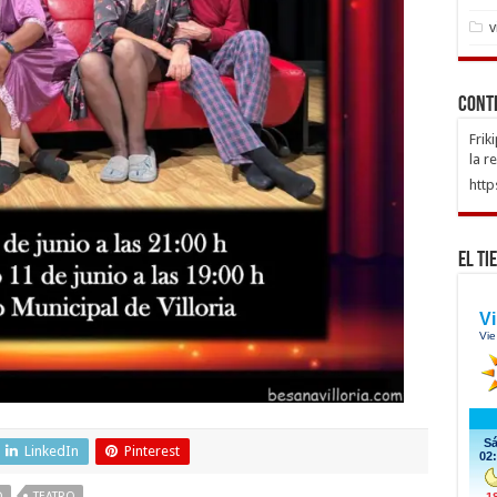
v
Cont
Frik
la r
http
El Ti
LinkedIn
Pinterest
D
TEATRO