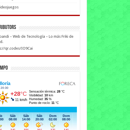
ideojuegos
ributors
ipandi – Web de Tecnología – Lo más Friki de
ed.
s://qr.codes/IO9Cai
empo