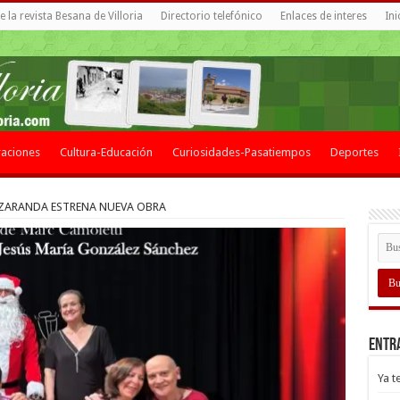
 la revista Besana de Villoria
Directorio telefónico
Enlaces de interes
Ini
aciones
Cultura-Educación
Curiosidades-Pasatiempos
Deportes
 ZARANDA ESTRENA NUEVA OBRA
Entr
Ya t