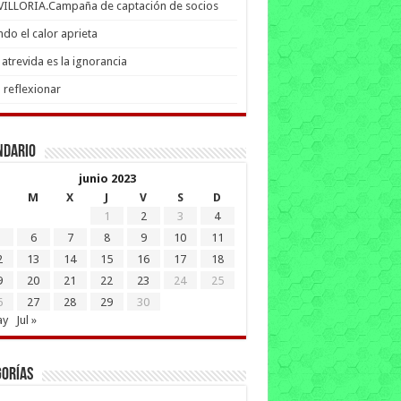
 VILLORIA.Campaña de captación de socios
do el calor aprieta
atrevida es la ignorancia
 reflexionar
ndario
junio 2023
M
X
J
V
S
D
1
2
3
4
6
7
8
9
10
11
2
13
14
15
16
17
18
9
20
21
22
23
24
25
6
27
28
29
30
ay
Jul »
gorías