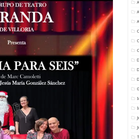
A
A
A
C
C
C
I
I
J
T