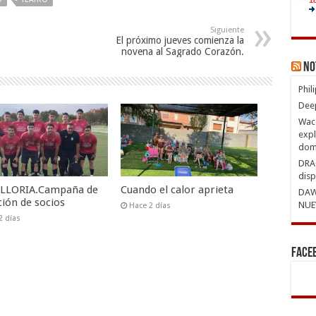
Siguiente
El próximo jueves comienza la
novena al Sagrado Corazón.
No
Phil
Deep
Waco
expl
domi
DRAG
disp
VILLORIA.Campaña de
Cuando el calor aprieta
DAW
ción de socios
NUE
Hace 2 días
2 días
Face