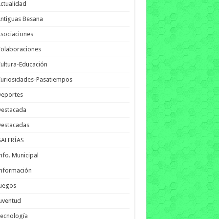
ctualidad
ntiguas Besana
sociaciones
olaboraciones
ultura-Educación
uriosidades-Pasatiempos
Deportes
Destacada
Destacadas
GALERÍAS
nfo. Municipal
nformación
Juegos
uventud
ecnología