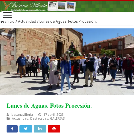
Inicio
/
Actualidad
/
Lunes de Aguas. Fotos Procesión.
Lunes de Aguas. Fotos Procesión.
besanavilloria
17 abril, 2023
Actualidad
,
Destacadas
,
GALERÍAS