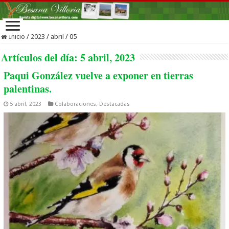
Inicio
/
2023
/
abril
/
05
Artículos del día:
5 abril, 2023
Paqui González vuelve a exponer en tierras
palentinas.
5 abril, 2023
Colaboraciones
,
Destacadas