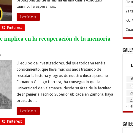
protagonistas de la misma en una charla-coloquio
Fies
taurino. Te esperamos.
Ya t
Leer Mas »
F.C.
Pinterest
Cuan
e implica en la recuperación de la memoria
Cale
s
El equipo de investigadores, del que todos ya tenéis
L
conocimiento, que lleva muchos años tratando de
rescatar la historia y logros de nuestro ilustre paisano
6
Fernando Gallego Herrera, ha conseguido que la
1
Universidad de Salamanca, desde su área de la facultad
2
de Ingeniería Técnico Superior ubicada en Zamora, haya
2
prestado …
« Fe
Leer Mas »
Pinterest
Cate