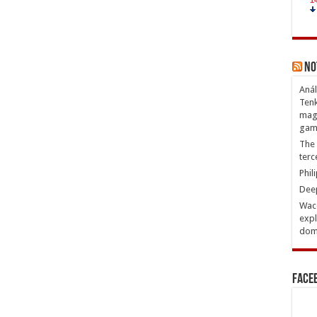
No
Anál
Tenk
magn
gam
The 
terc
Phil
Deep
Waco
expl
domi
Face