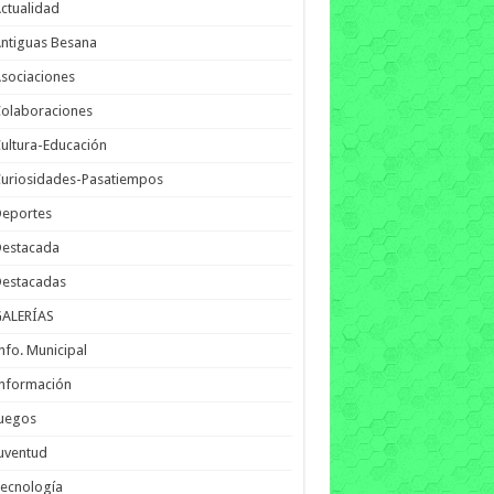
ctualidad
ntiguas Besana
sociaciones
olaboraciones
ultura-Educación
uriosidades-Pasatiempos
Deportes
Destacada
Destacadas
GALERÍAS
nfo. Municipal
nformación
Juegos
uventud
ecnología