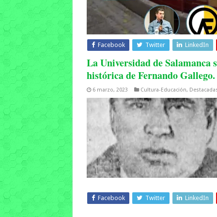
Facebook
Twitter
LinkedIn
La Universidad de Salamanca s
histórica de Fernando Gallego.
6 marzo, 2023
Cultura-Educación
,
Destacada
Facebook
Twitter
LinkedIn