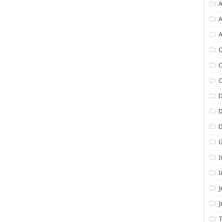
A
A
A
C
C
C
I
I
J
T