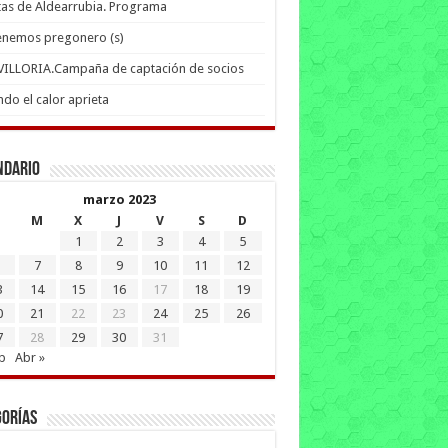
tas de Aldearrubia. Programa
enemos pregonero (s)
 VILLORIA.Campaña de captación de socios
do el calor aprieta
ndario
marzo 2023
M
X
J
V
S
D
1
2
3
4
5
7
8
9
10
11
12
3
14
15
16
17
18
19
0
21
22
23
24
25
26
7
28
29
30
31
b
Abr »
gorías