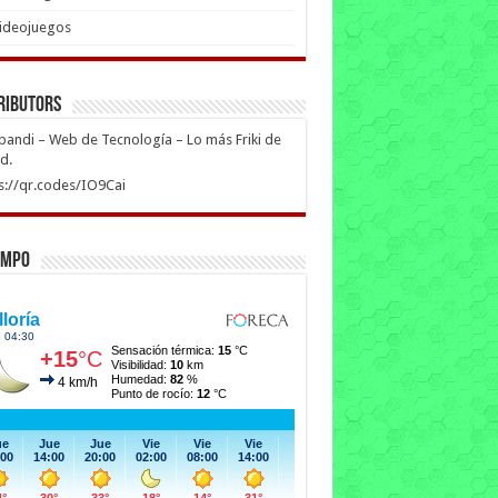
ideojuegos
ributors
ipandi – Web de Tecnología – Lo más Friki de
ed.
s://qr.codes/IO9Cai
empo