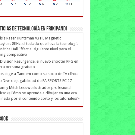
ticias de Tecnología en Frikipandi
isis Razer Huntsman V3 HE Magnetic
eyless 8KHz: el teclado que lleva la tecnología
ética Hall Effect al siguiente nivel para el
ing competitivo
Division Resurgence, el nuevo shooter RPG en
era persona gratuito
ips elige a Tandem como su socio de IA clínica
 Dive de jugabilidad de EA SPORTS FC 27
m y Mitch Leeuwe ilustrador profesional
ica: «¿Cómo se aprende a dibujar en una era
nada por el contenido corto y los tutoriales?»
book