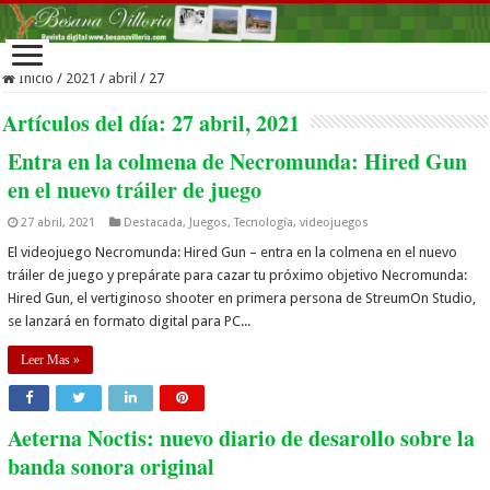
Inicio
/
2021
/
abril
/
27
Artículos del día:
27 abril, 2021
Entra en la colmena de Necromunda: Hired Gun
en el nuevo tráiler de juego
27 abril, 2021
Destacada
,
Juegos
,
Tecnología
,
videojuegos
El videojuego Necromunda: Hired Gun – entra en la colmena en el nuevo
tráiler de juego y prepárate para cazar tu próximo objetivo Necromunda:
Hired Gun, el vertiginoso shooter en primera persona de StreumOn Studio,
se lanzará en formato digital para PC...
Leer Mas »
Aeterna Noctis: nuevo diario de desarollo sobre la
banda sonora original