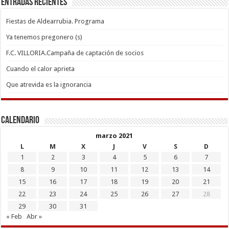
Entradas recientes
Fiestas de Aldearrubia. Programa
Ya tenemos pregonero (s)
F.C. VILLORIA.Campaña de captación de socios
Cuando el calor aprieta
Que atrevida es la ignorancia
Calendario
marzo 2021
L
M
X
J
V
S
D
1
2
3
4
5
6
7
8
9
10
11
12
13
14
15
16
17
18
19
20
21
22
23
24
25
26
27
28
29
30
31
« Feb
Abr »