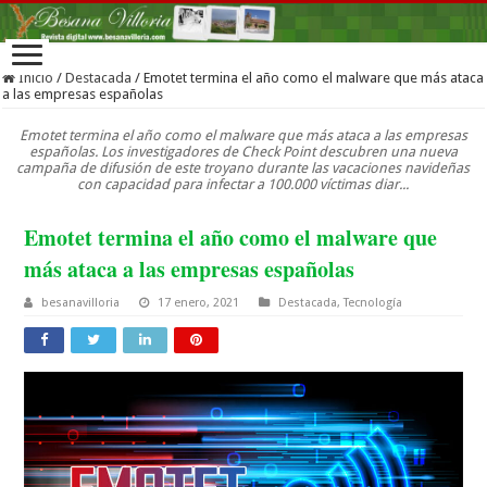
Inicio
/
Destacada
/
Emotet termina el año como el malware que más ataca
a las empresas españolas
Emotet termina el año como el malware que más ataca a las empresas
españolas. Los investigadores de Check Point descubren una nueva
campaña de difusión de este troyano durante las vacaciones navideñas
con capacidad para infectar a 100.000 víctimas diar...
Emotet termina el año como el malware que
más ataca a las empresas españolas
besanavilloria
17 enero, 2021
Destacada
,
Tecnología