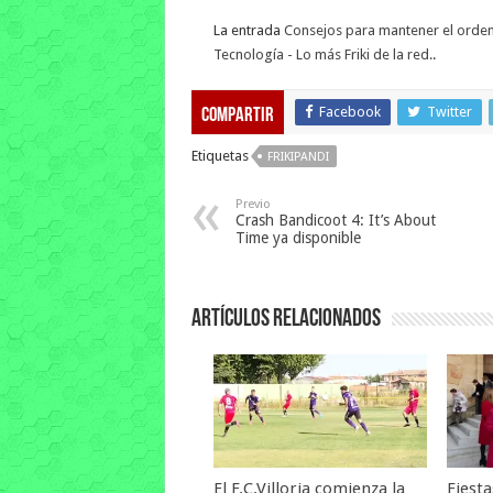
La entrada
Consejos para mantener el orde
Tecnología - Lo más Friki de la red.
.
Facebook
Twitter
Compartir
Etiquetas
FRIKIPANDI
Previo
Crash Bandicoot 4: It’s About
Time ya disponible
Artículos relacionados
El F.C.Villoria comienza la
Fiest