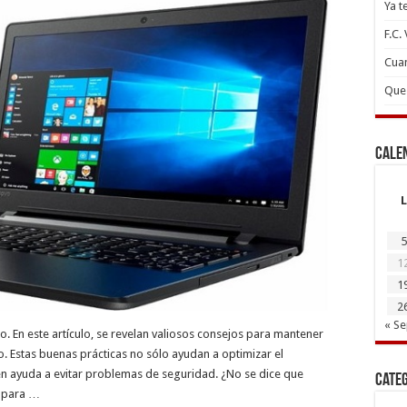
Ya t
F.C.
Cuan
Que 
Cale
L
5
1
1
2
« S
 En este artículo, se revelan valiosos consejos para mantener
 Estas buenas prácticas no sólo ayudan a optimizar el
n ayuda a evitar problemas de seguridad. ¿No se dice que
Cate
s para …