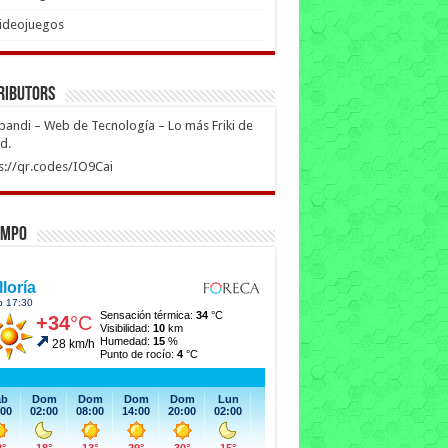
ideojuegos
ributors
ipandi – Web de Tecnología – Lo más Friki de
ed.
s://qr.codes/IO9Cai
empo