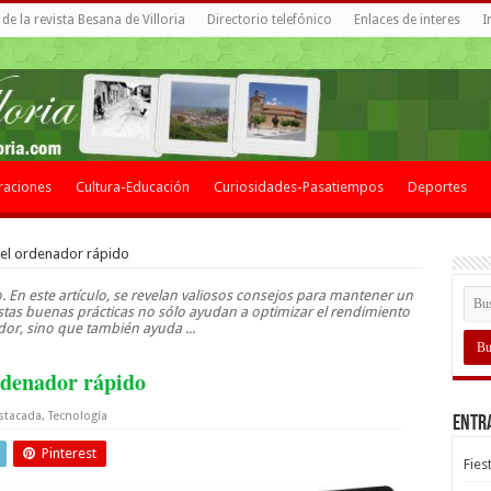
de la revista Besana de Villoria
Directorio telefónico
Enlaces de interes
I
raciones
Cultura-Educación
Curiosidades-Pasatiempos
Deportes
el ordenador rápido
En este artículo, se revelan valiosos consejos para mantener un
tas buenas prácticas no sólo ayudan a optimizar el rendimiento
or, sino que también ayuda ...
rdenador rápido
stacada
,
Tecnología
Entr
Pinterest
Fies