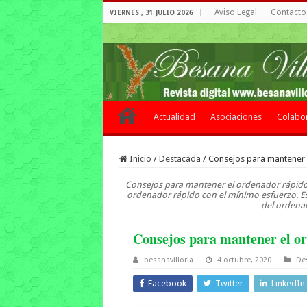
Aviso Legal
Contacto 
VIERNES , 31 JULIO 2026
Actualidad
Asociaciones
Colabo
Inicio
/
Destacada
/
Consejos para mantener 
Consejos para mantener el ordenador rápido. 
ordenador rápido con el mínimo esfuerzo. Es
del ordenad
Consejos para mantener el o
besanavilloria
4 octubre, 2020
De
Facebook
Twitter
LinkedIn