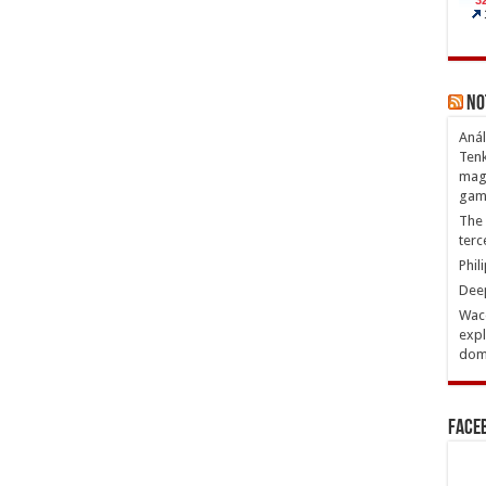
No
Anál
Tenk
magn
gam
The 
terc
Phil
Deep
Waco
expl
domi
Face