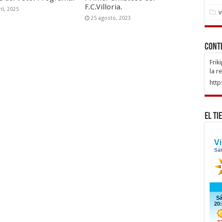
F.C.Villoria.
il, 2025
v
25 agosto, 2023
Cont
Frik
la r
http
El Ti