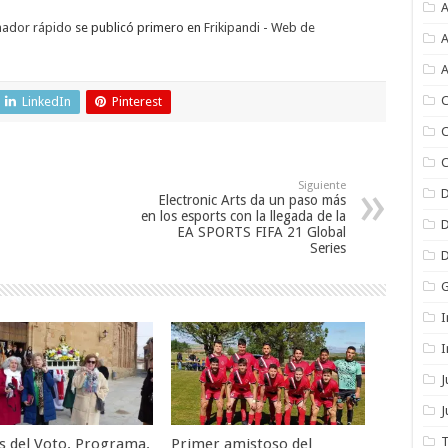
A
nador rápido
se publicó primero en
Frikipandi - Web de
A
A
C
LinkedIn
Pinterest
C
C
Siguiente
Electronic Arts da un paso más
en los esports con la llegada de la
EA SPORTS FIFA 21 Global
Series
I
I
J
T
as del Voto. Programa.
Primer amistoso del