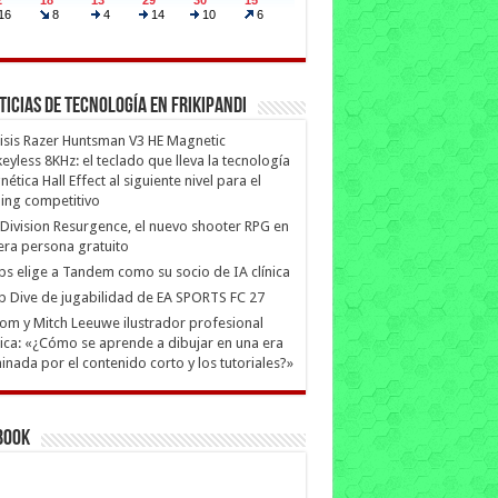
ticias de Tecnología en Frikipandi
isis Razer Huntsman V3 HE Magnetic
eyless 8KHz: el teclado que lleva la tecnología
ética Hall Effect al siguiente nivel para el
ing competitivo
Division Resurgence, el nuevo shooter RPG en
era persona gratuito
ips elige a Tandem como su socio de IA clínica
 Dive de jugabilidad de EA SPORTS FC 27
m y Mitch Leeuwe ilustrador profesional
ica: «¿Cómo se aprende a dibujar en una era
nada por el contenido corto y los tutoriales?»
book