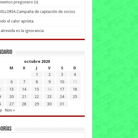
enemos pregonero (s)
 VILLORIA.Campaña de captación de socios
do el calor aprieta
atrevida es la ignorancia
ndario
octubre 2020
M
X
J
V
S
D
1
2
3
4
6
7
8
9
10
11
2
13
14
15
16
17
18
9
20
21
22
23
24
25
6
27
28
29
30
31
ep
Nov »
gorías