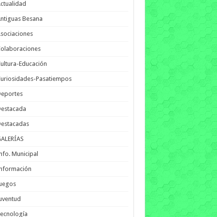
ctualidad
ntiguas Besana
sociaciones
olaboraciones
ultura-Educación
uriosidades-Pasatiempos
Deportes
Destacada
Destacadas
GALERÍAS
nfo. Municipal
nformación
Juegos
uventud
ecnología