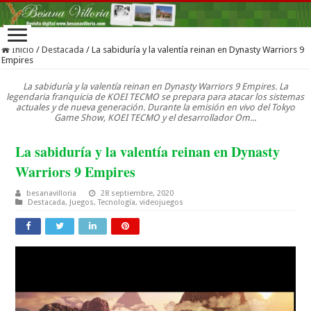
Inicio
/
Destacada
/
La sabiduría y la valentía reinan en Dynasty Warriors 9
Empires
La sabiduría y la valentía reinan en Dynasty Warriors 9 Empires. La
legendaria franquicia de KOEI TECMO se prepara para atacar los sistemas
actuales y de nueva generación. Durante la emisión en vivo del Tokyo
Game Show, KOEI TECMO y el desarrollador Om...
La sabiduría y la valentía reinan en Dynasty
Warriors 9 Empires
besanavilloria
28 septiembre, 2020
Destacada
,
Juegos
,
Tecnología
,
videojuegos