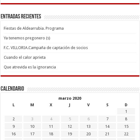
Entradas recientes
Fiestas de Aldearrubia. Programa
Ya tenemos pregonero (s)
F.C. VILLORIA.Campaña de captación de socios
Cuando el calor aprieta
Que atrevida es la ignorancia
Calendario
marzo 2020
L
M
X
J
V
S
D
1
2
3
4
5
6
7
8
9
10
11
12
13
14
15
16
17
18
19
20
21
22