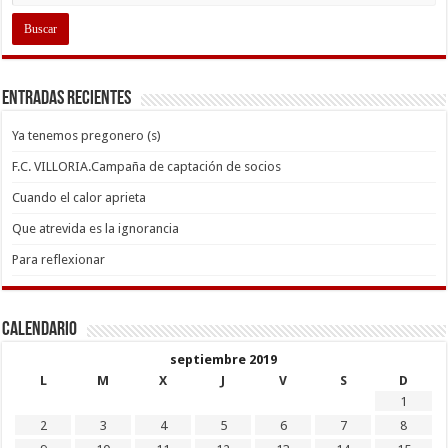
Entradas recientes
Ya tenemos pregonero (s)
F.C. VILLORIA.Campaña de captación de socios
Cuando el calor aprieta
Que atrevida es la ignorancia
Para reflexionar
Calendario
septiembre 2019
L
M
X
J
V
S
D
1
2
3
4
5
6
7
8