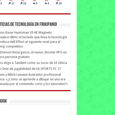
ticias de Tecnología en Frikipandi
isis Razer Huntsman V3 HE Magnetic
eyless 8KHz: el teclado que lleva la tecnología
ética Hall Effect al siguiente nivel para el
ing competitivo
Division Resurgence, el nuevo shooter RPG en
era persona gratuito
ips elige a Tandem como su socio de IA clínica
 Dive de jugabilidad de EA SPORTS FC 27
m y Mitch Leeuwe ilustrador profesional
ica: «¿Cómo se aprende a dibujar en una era
nada por el contenido corto y los tutoriales?»
book