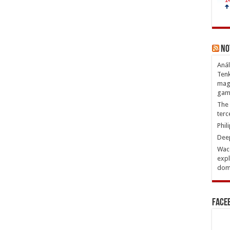
No
Anál
Tenk
magn
gam
The 
terc
Phil
Deep
Waco
expl
domi
Face