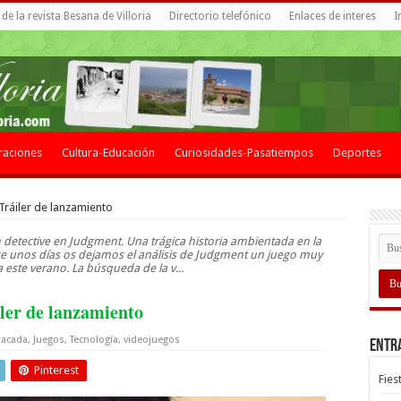
de la revista Besana de Villoria
Directorio telefónico
Enlaces de interes
I
raciones
Cultura-Educación
Curiosidades-Pasatiempos
Deportes
Tráiler de lanzamiento
detective en Judgment. Una trágica historia ambientada en la
ce unos días os dejamos el análisis de Judgment un juego muy
 este verano. La búsqueda de la v...
iler de lanzamiento
tacada
,
Juegos
,
Tecnología
,
videojuegos
Entr
Pinterest
Fies