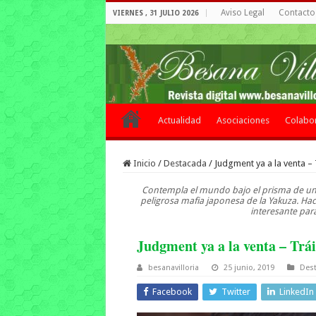
Aviso Legal
Contacto 
VIERNES , 31 JULIO 2026
Actualidad
Asociaciones
Colabo
Inicio
/
Destacada
/
Judgment ya a la venta – 
Contempla el mundo bajo el prisma de un 
peligrosa mafia japonesa de la Yakuza. Ha
interesante para
Judgment ya a la venta – Trá
besanavilloria
25 junio, 2019
Des
Facebook
Twitter
LinkedIn