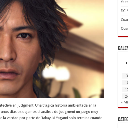
Ya t
F.C.
Cuan
Que 
Cale
L
3
1
1
2
« M
ective en Judgment. Una trágica historia ambientada en la
 unos días os dejamos el análisis de Judgment un juego muy
de la verdad por parte de Takayuki Yagami solo termina cuando
Cate