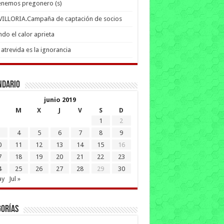
enemos pregonero (s)
 VILLORIA.Campaña de captación de socios
do el calor aprieta
atrevida es la ignorancia
ndario
junio 2019
M
X
J
V
S
D
1
2
4
5
6
7
8
9
0
11
12
13
14
15
16
7
18
19
20
21
22
23
4
25
26
27
28
29
30
ay
Jul »
gorías