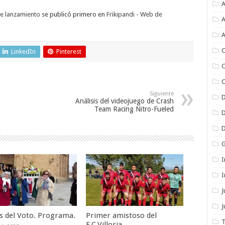
A
de lanzamiento
se publicó primero en
Frikipandi - Web de
A
A
C
LinkedIn
Pinterest
C
C
Siguiente
Análisis del videojuego de Crash
Team Racing Nitro-Fueled
I
I
J
as del Voto. Programa.
Primer amistoso del
T
F.C.Villoria.