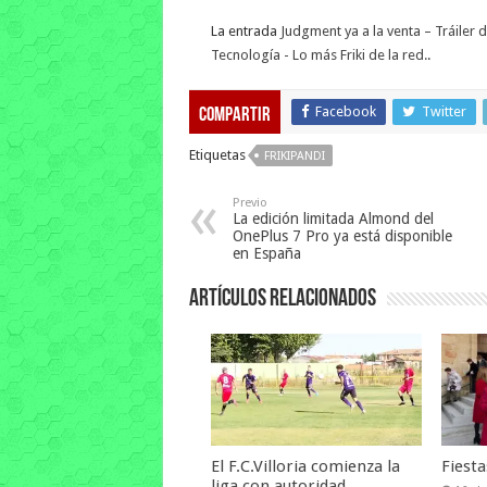
La entrada
Judgment ya a la venta – Tráiler 
Tecnología - Lo más Friki de la red.
.
Facebook
Twitter
Compartir
Etiquetas
FRIKIPANDI
Previo
La edición limitada Almond del
OnePlus 7 Pro ya está disponible
en España
Artículos relacionados
El F.C.Villoria comienza la
Fiest
liga con autoridad.