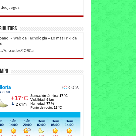
ideojuegos
ributors
ipandi – Web de Tecnología – Lo más Friki de
ed.
s://qr.codes/IO9Cai
empo