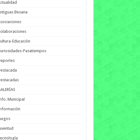
ctualidad
ntiguas Besana
sociaciones
olaboraciones
ultura-Educación
uriosidades-Pasatiempos
Deportes
Destacada
Destacadas
GALERÍAS
nfo. Municipal
nformación
Juegos
uventud
ecnología