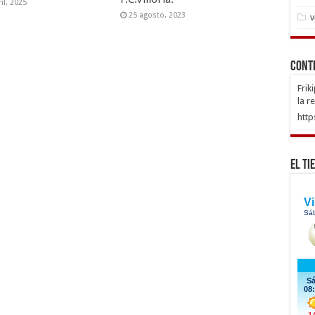
il, 2025
25 agosto, 2023
v
Cont
Frik
la r
http
El Ti