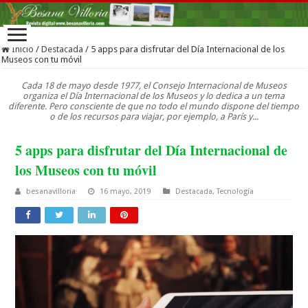
Inicio
/
Destacada
/
5 apps para disfrutar del Día Internacional de los
Museos con tu móvil
Cada 18 de mayo desde 1977, el Consejo Internacional de Museos
organiza el Día Internacional de los Museos y lo dedica a un tema
diferente. Pero consciente de que no todo el mundo dispone del tiempo
o de los recursos para viajar, por ejemplo, a París y...
5 apps para disfrutar del Día Internacional de
los Museos con tu móvil
besanavilloria
16 mayo, 2019
Destacada
,
Tecnología