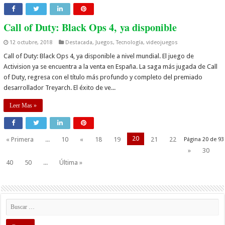
Call of Duty: Black Ops 4, ya disponible
12 octubre, 2018
Destacada
,
Juegos
,
Tecnología
,
videojuegos
Call of Duty: Black Ops 4, ya disponible a nivel mundial. El juego de
Activision ya se encuentra a la venta en España. La saga más jugada de Call
of Duty, regresa con el título más profundo y completo del premiado
desarrollador Treyarch. El éxito de ve...
Leer Mas »
20
« Primera
...
10
«
18
19
21
22
Página 20 de 93
»
30
40
50
...
Última »