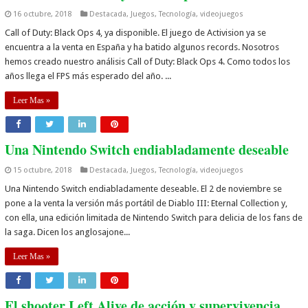
16 octubre, 2018
Destacada
,
Juegos
,
Tecnología
,
videojuegos
Call of Duty: Black Ops 4, ya disponible. El juego de Activision ya se
encuentra a la venta en España y ha batido algunos records. Nosotros
hemos creado nuestro análisis Call of Duty: Black Ops 4. Como todos los
años llega el FPS más esperado del año. ...
Leer Mas »
Una Nintendo Switch endiabladamente deseable
15 octubre, 2018
Destacada
,
Juegos
,
Tecnología
,
videojuegos
Una Nintendo Switch endiabladamente deseable. El 2 de noviembre se
pone a la venta la versión más portátil de Diablo III: Eternal Collection y,
con ella, una edición limitada de Nintendo Switch para delicia de los fans de
la saga. Dicen los anglosajone...
Leer Mas »
El shooter Left Alive de acción y supervivencia