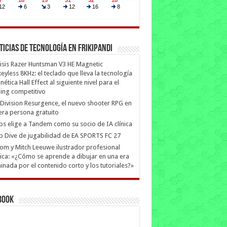
ticias de Tecnología en Frikipandi
isis Razer Huntsman V3 HE Magnetic
eyless 8KHz: el teclado que lleva la tecnología
ética Hall Effect al siguiente nivel para el
ing competitivo
Division Resurgence, el nuevo shooter RPG en
era persona gratuito
ips elige a Tandem como su socio de IA clínica
 Dive de jugabilidad de EA SPORTS FC 27
m y Mitch Leeuwe ilustrador profesional
ica: «¿Cómo se aprende a dibujar en una era
nada por el contenido corto y los tutoriales?»
book