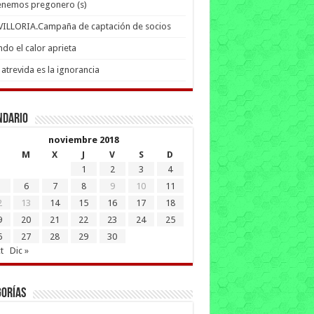
enemos pregonero (s)
 VILLORIA.Campaña de captación de socios
do el calor aprieta
atrevida es la ignorancia
ndario
noviembre 2018
M
X
J
V
S
D
1
2
3
4
6
7
8
9
10
11
2
13
14
15
16
17
18
9
20
21
22
23
24
25
6
27
28
29
30
t
Dic »
gorías