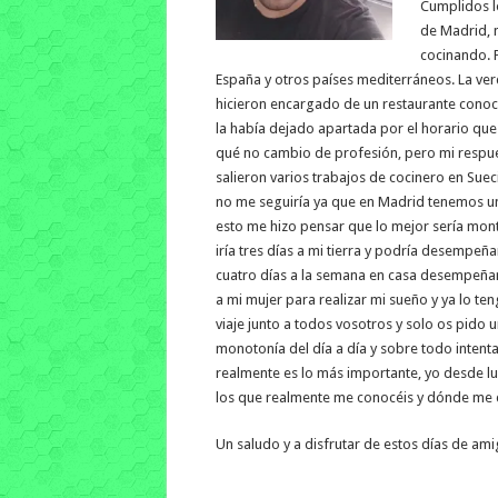
Cumplidos lo
de Madrid, 
cocinando. P
España y otros países mediterráneos. La v
hicieron encargado de un restaurante conoci
la había dejado apartada por el horario que
qué no cambio de profesión, pero mi respues
salieron varios trabajos de cocinero en Su
no me seguiría ya que en Madrid tenemos un
esto me hizo pensar que lo mejor sería mon
iría tres días a mi tierra y podría desempeñ
cuatro días a la semana en casa desempeñan
a mi mujer para realizar mi sueño y ya lo t
viaje junto a todos vosotros y solo os pido
monotonía del día a día y sobre todo intenta
realmente es lo más importante, yo desde l
los que realmente me conocéis y dónde me 
Un saludo y a disfrutar de estos días de ami