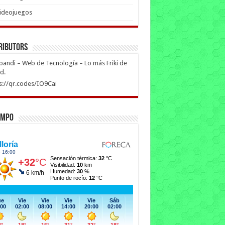
ideojuegos
ributors
ipandi – Web de Tecnología – Lo más Friki de
ed.
s://qr.codes/IO9Cai
empo