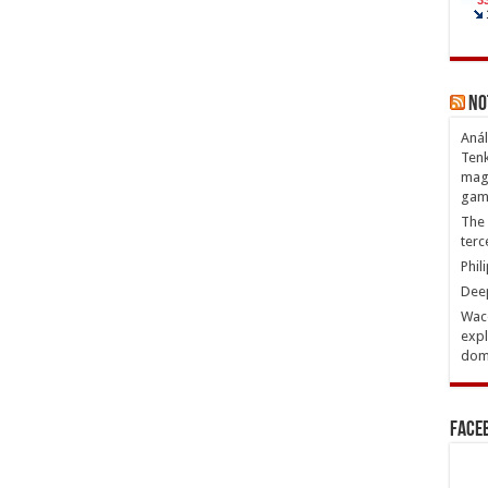
No
Anál
Tenk
magn
gam
The 
terc
Phil
Deep
Waco
expl
domi
Face