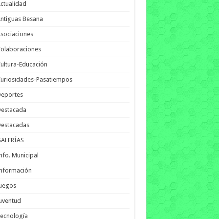
ctualidad
ntiguas Besana
sociaciones
olaboraciones
ultura-Educación
uriosidades-Pasatiempos
Deportes
Destacada
Destacadas
GALERÍAS
nfo. Municipal
nformación
Juegos
uventud
ecnología