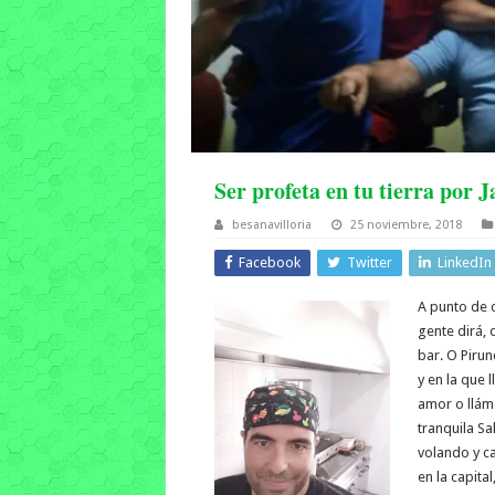
Ser profeta en tu tierra por 
besanavilloria
25 noviembre, 2018
Facebook
Twitter
LinkedIn
A punto de c
gente dirá, 
bar. O Piru
y en la que 
amor o llám
tranquila Sa
volando y c
en la capita