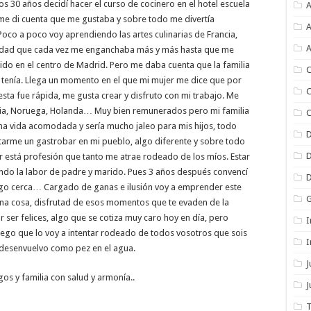
s 30 años decidí hacer el curso de cocinero en el hotel escuela
A
me di cuenta que me gustaba y sobre todo me divertía
A
oco a poco voy aprendiendo las artes culinarias de Francia,
A
erdad que cada vez me enganchaba más y más hasta que me
do en el centro de Madrid. Pero me daba cuenta que la familia
C
 tenía. Llega un momento en el que mi mujer me dice que por
C
ta fue rápida, me gusta crear y disfruto con mi trabajo. Me
ecia, Noruega, Holanda… Muy bien remunerados pero mi familia
C
a vida acomodada y sería mucho jaleo para mis hijos, todo
tarme un gastrobar en mi pueblo, algo diferente y sobre todo
ar está profesión que tanto me atrae rodeado de los míos. Estar
do la labor de padre y marido. Pues 3 años después convencí
engo cerca… Cargado de ganas e ilusión voy a emprender este
 una cosa, disfrutad de esos momentos que te evaden de la
r ser felices, algo que se cotiza muy caro hoy en día, pero
I
uego que lo voy a intentar rodeado de todos vosotros que sois
I
desenvuelvo como pez en el agua.
gos y familia con salud y armonía..
J
T