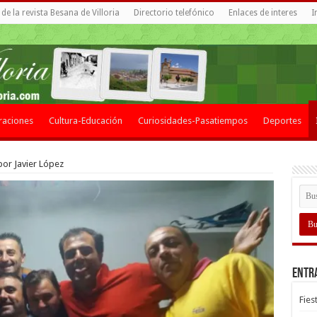
de la revista Besana de Villoria
Directorio telefónico
Enlaces de interes
I
raciones
Cultura-Educación
Curiosidades-Pasatiempos
Deportes
 por Javier López
Entr
Fies