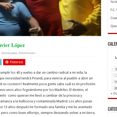
Ya t
F.C.
Cuan
Que 
Javier López
Cale
Destacadas
,
Información
L
Pinterest
5
umplir los 40 y vuelvo a dar un cambio radical a mi vida, la
1
que necesidad tendrá Pirundi, para venirse al pueblo a abrir un
1
ndi es cocinero? Realmente poca gente sabe cuál es mi profesión
2
llevo unos años fogeándome por los Madriles. El destino, el
« Oc
enlo como quieran me llevó a cambiar de la preciosa y
lamanca a la bulliciosa y contaminada Madrid. Los años pasan
asi 13 años después he formado una familia y me he asentado
Cate
l, pero como buen villorejo, siempre deseando volver a mi tierra.