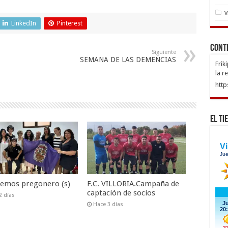
v
LinkedIn
Pinterest
Cont
Siguiente
SEMANA DE LAS DEMENCIAS
Frik
la r
http
El Ti
nemos pregonero (s)
F.C. VILLORIA.Campaña de
captación de socios
2 días
Hace 3 días