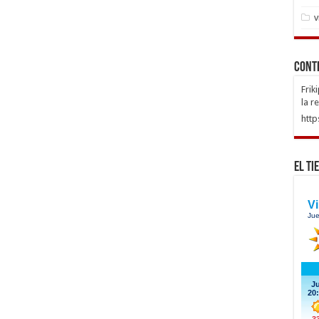
v
Cont
Frik
la r
http
El Ti