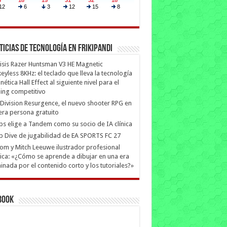
ticias de Tecnología en Frikipandi
isis Razer Huntsman V3 HE Magnetic
eyless 8KHz: el teclado que lleva la tecnología
ética Hall Effect al siguiente nivel para el
ing competitivo
Division Resurgence, el nuevo shooter RPG en
era persona gratuito
ips elige a Tandem como su socio de IA clínica
 Dive de jugabilidad de EA SPORTS FC 27
m y Mitch Leeuwe ilustrador profesional
ica: «¿Cómo se aprende a dibujar en una era
nada por el contenido corto y los tutoriales?»
book