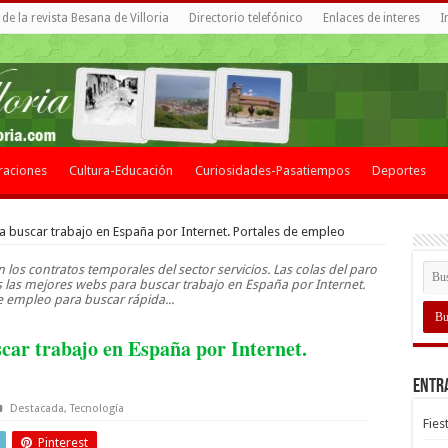
de la revista Besana de Villoria
Directorio telefónico
Enlaces de interes
I
raciones
Cultura-Educación
Curiosidades-Pasatiempos
Deportes
 buscar trabajo en España por Internet. Portales de empleo
 los contratos temporales del sector servicios. Las colas del paro
 las mejores webs para buscar trabajo en España por Internet.
e empleo para buscar rápida...
car trabajo en España por Internet.
Entr
Destacada
,
Tecnología
Fies
Pinterest