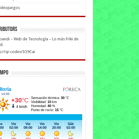
ideojuegos
ributors
ipandi – Web de Tecnología – Lo más Friki de
ed.
s://qr.codes/IO9Cai
empo