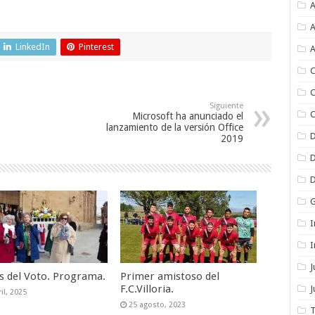
A
A
LinkedIn
Pinterest
A
C
C
Siguiente
C
Microsoft ha anunciado el
lanzamiento de la versión Office
2019
I
I
as del Voto. Programa.
Primer amistoso del
F.C.Villoria.
J
il, 2025
25 agosto, 2023
T