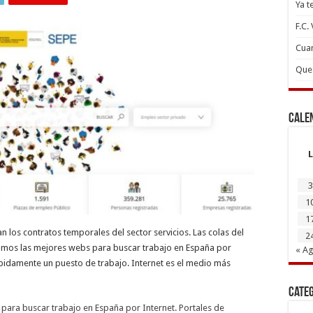
Ya t
F.C.
Cuan
Que 
Cale
L
3
1
1
n los contratos temporales del sector servicios. Las colas del
2
amos las mejores webs para buscar trabajo en España por
« A
pidamente un puesto de trabajo. Internet es el medio más
Cate
para buscar trabajo en España por Internet. Portales de