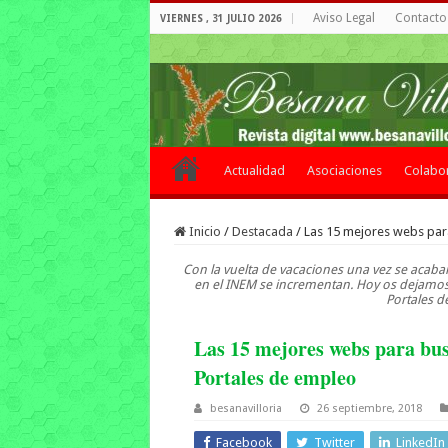
Aviso Legal
Contacto 
VIERNES , 31 JULIO 2026
Actualidad
Asociaciones
Colabo
Inicio
/
Destacada
/
Las 15 mejores webs para
Con la vuelta de vacaciones una vez se acaban
en el INEM se incrementan. Hoy os dejamos
Portales d
Las 15 mejores webs para bus
Portales de empleo
besanavilloria
26 septiembre, 2018
Facebook
Twitter
LinkedIn