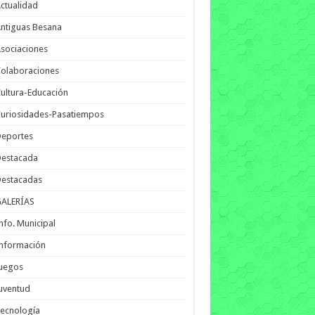
ctualidad
ntiguas Besana
sociaciones
olaboraciones
ultura-Educación
uriosidades-Pasatiempos
Deportes
Destacada
Destacadas
GALERÍAS
nfo. Municipal
nformación
Juegos
uventud
ecnología