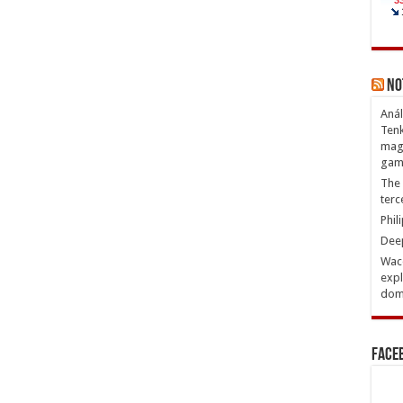
No
Anál
Tenk
magn
gam
The 
terc
Phil
Deep
Waco
expl
domi
Face