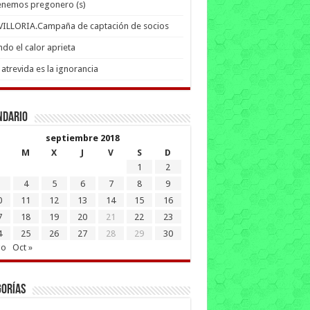
enemos pregonero (s)
 VILLORIA.Campaña de captación de socios
do el calor aprieta
atrevida es la ignorancia
ndario
septiembre 2018
M
X
J
V
S
D
1
2
4
5
6
7
8
9
0
11
12
13
14
15
16
7
18
19
20
21
22
23
4
25
26
27
28
29
30
go
Oct »
gorías