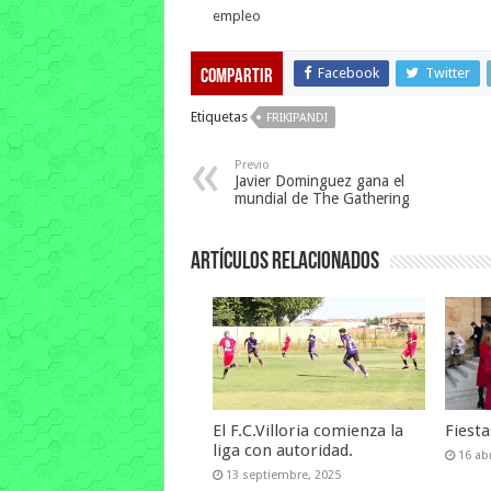
empleo
Facebook
Twitter
Compartir
Etiquetas
FRIKIPANDI
Previo
Javier Dominguez gana el
mundial de The Gathering
Artículos relacionados
El F.C.Villoria comienza la
Fiest
liga con autoridad.
16 abr
13 septiembre, 2025