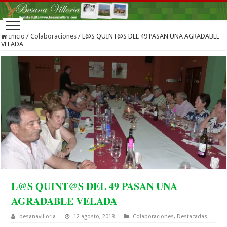
Inicio
/
Colaboraciones
/
L@S QUINT@S DEL 49 PASAN UNA AGRADABLE
VELADA
L@S QUINT@S DEL 49 PASAN UNA
AGRADABLE VELADA
besanavilloria
12 agosto, 2018
Colaboraciones
,
Destacadas