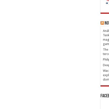
No
Anál
Tenk
magn
gam
The 
terc
Phil
Deep
Waco
expl
domi
Face