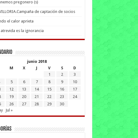
enemos pregonero (s)
 VILLORIA.Campaña de captación de socios
do el calor aprieta
atrevida es la ignorancia
ndario
junio 2018
M
X
J
V
S
D
1
2
3
5
6
7
8
9
10
1
12
13
14
15
16
17
8
19
20
21
22
23
24
5
26
27
28
29
30
ay
Jul »
gorías