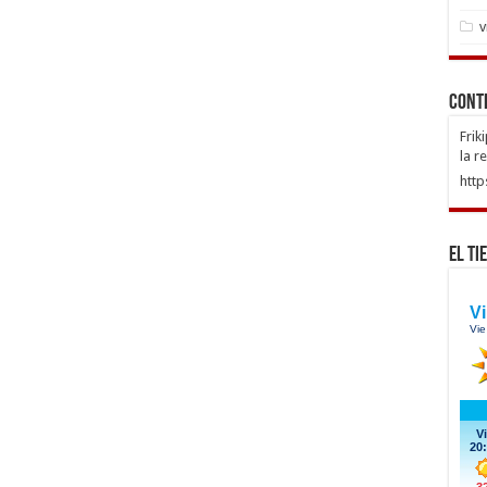
v
Cont
Frik
la r
http
El Ti