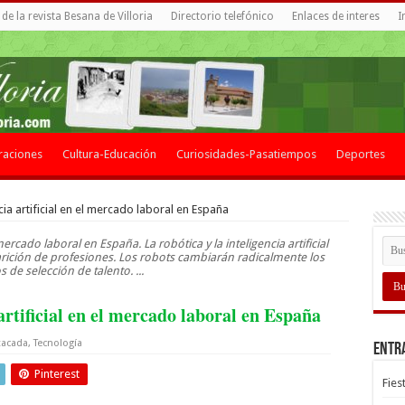
de la revista Besana de Villoria
Directorio telefónico
Enlaces de interes
I
raciones
Cultura-Educación
Curiosidades-Pasatiempos
Deportes
cia artificial en el mercado laboral en España
 mercado laboral en España. La robótica y la inteligencia artificial
arición de profesiones. Los robots cambiarán radicalmente los
 de selección de talento. ...
artificial en el mercado laboral en España
tacada
,
Tecnología
Entr
Pinterest
Fies