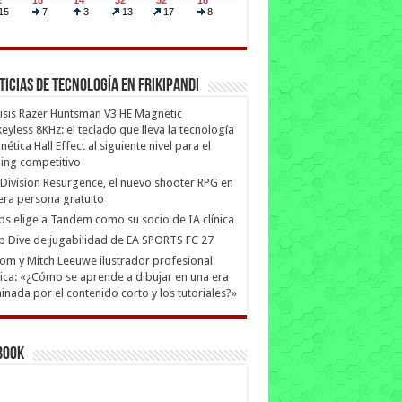
ticias de Tecnología en Frikipandi
isis Razer Huntsman V3 HE Magnetic
eyless 8KHz: el teclado que lleva la tecnología
ética Hall Effect al siguiente nivel para el
ing competitivo
Division Resurgence, el nuevo shooter RPG en
era persona gratuito
ips elige a Tandem como su socio de IA clínica
 Dive de jugabilidad de EA SPORTS FC 27
m y Mitch Leeuwe ilustrador profesional
ica: «¿Cómo se aprende a dibujar en una era
nada por el contenido corto y los tutoriales?»
book