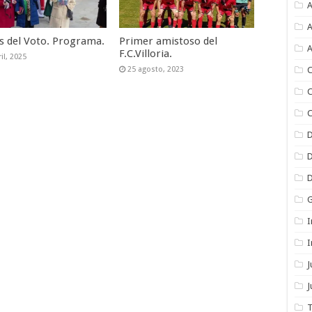
A
A
as del Voto. Programa.
Primer amistoso del
A
F.C.Villoria.
il, 2025
C
25 agosto, 2023
C
C
I
I
J
T