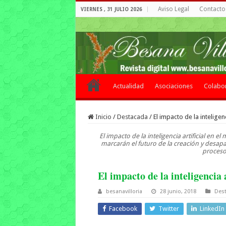
Aviso Legal
Contacto 
VIERNES , 31 JULIO 2026
Actualidad
Asociaciones
Colabo
Inicio
/
Destacada
/
El impacto de la inteligen
El impacto de la inteligencia artificial en el
marcarán el futuro de la creación y desap
procesos
El impacto de la inteligencia 
besanavilloria
28 junio, 2018
Des
Facebook
Twitter
LinkedIn