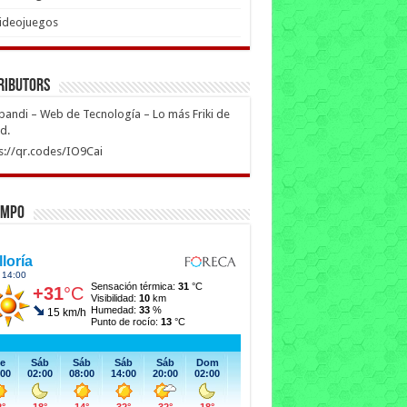
ideojuegos
ributors
ipandi – Web de Tecnología – Lo más Friki de
ed.
s://qr.codes/IO9Cai
empo