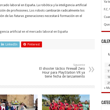
Ya t
mercado laboral en España. La robótica y la inteligencia artificial
F.C.
ición de profesiones. Los robots cambiarán radicalmente los
ión de las futuras generaciones necesitará formación en el
Cuan
Que 
igencia artificial en el mercado laboral en España
Cale
LinkedIn
Pinterest
L
Siguiente
4
El shooter táctico Firewall Zero
1
Hour para PlayStation VR ya
tiene fecha de lanzamiento
1
2
« M
Cate