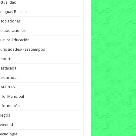
ctualidad
ntiguas Besana
sociaciones
olaboraciones
ultura-Educación
uriosidades-Pasatiempos
Deportes
Destacada
Destacadas
GALERÍAS
nfo. Municipal
nformación
Juegos
uventud
ecnología