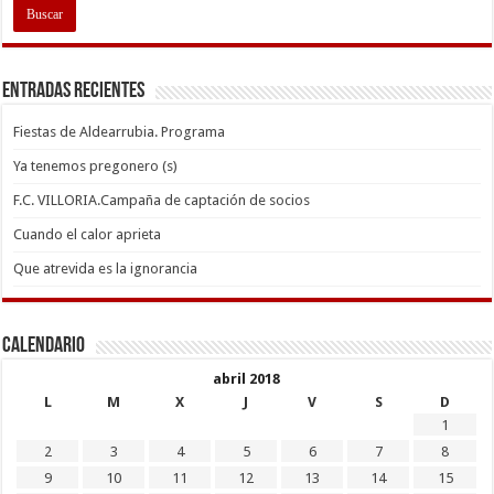
Entradas recientes
Fiestas de Aldearrubia. Programa
Ya tenemos pregonero (s)
F.C. VILLORIA.Campaña de captación de socios
Cuando el calor aprieta
Que atrevida es la ignorancia
Calendario
abril 2018
L
M
X
J
V
S
D
1
2
3
4
5
6
7
8
9
10
11
12
13
14
15